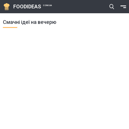
FOODIDEAS
COM.UA
Смачні ідеї на вечерю