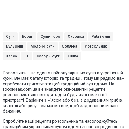
Супи
Борщі
Супи-пюре
Окрошка
Рибні супи
Бульйони
Молочні супи
Солянка
Розсольник
Харчо
Щі
Холодні супи
Юшка
Розсольник - це один з найпопулярніших супів в українській
кухні. Він має багату історію та традиції, тому ми радимо вам
спробувати приготувати цей традиційний суп вдома. На
foodideas.com.ua ви знайдете різноманітні рецепти
розсольника, які підходять для будь-якої смакової
пристрасті. Варіанти з м'ясом або без, з додаванням грибів,
квасолі або рису - ми маємо все, щоб задовольнити ваші
бажання.
Спробуйте наші рецепти розсольника та насолоджуйтесь
традиційним українським супом вдома зі своєю родиною та