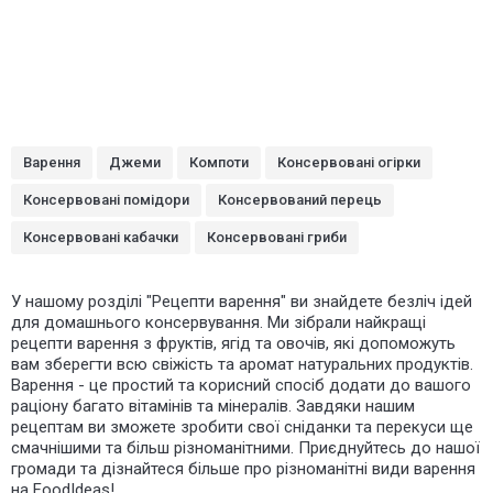
Варення
Джеми
Компоти
Консервовані огірки
Консервовані помідори
Консервований перець
Консервовані кабачки
Консервовані гриби
У нашому розділі "Рецепти варення" ви знайдете безліч ідей
для домашнього консервування. Ми зібрали найкращі
рецепти варення з фруктів, ягід та овочів, які допоможуть
вам зберегти всю свіжість та аромат натуральних продуктів.
Варення - це простий та корисний спосіб додати до вашого
раціону багато вітамінів та мінералів. Завдяки нашим
рецептам ви зможете зробити свої сніданки та перекуси ще
смачнішими та більш різноманітними. Приєднуйтесь до нашої
громади та дізнайтеся більше про різноманітні види варення
на FoodIdeas!