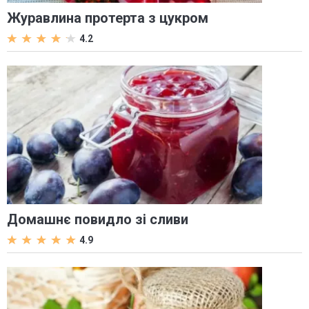
Журавлина протерта з цукром
4.2
Домашнє повидло зі сливи
4.9