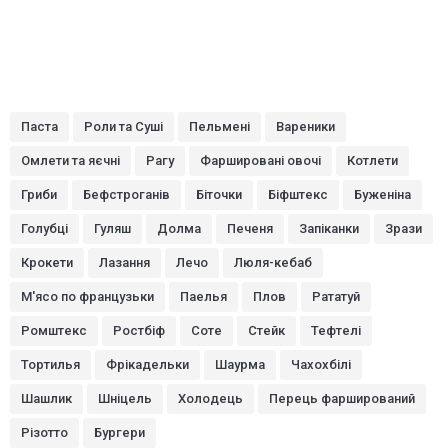
Паста
Роли та Суші
Пельмені
Вареники
Омлети та яєчні
Рагу
Фаршировані овочі
Котлети
Гриби
Бефстроганів
Біточки
Біфштекс
Буженіна
Голубці
Гуляш
Долма
Печеня
Запіканки
Зрази
Крокети
Лазання
Лечо
Люля-кебаб
М'ясо по французьки
Паелья
Плов
Рататуй
Ромштекс
Ростбіф
Соте
Стейк
Тефтелі
Тортилья
Фрікадельки
Шаурма
Чахохбілі
Шашлик
Шніцель
Холодець
Перець фарширований
Різотто
Бургери