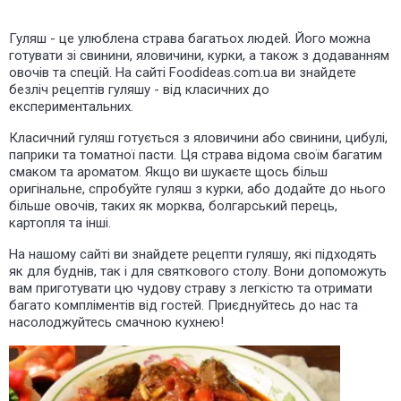
Гуляш - це улюблена страва багатьох людей. Його можна
готувати зі свинини, яловичини, курки, а також з додаванням
овочів та спецій. На сайті Foodideas.com.ua ви знайдете
безліч рецептів гуляшу - від класичних до
експериментальних.
Класичний гуляш готується з яловичини або свинини, цибулі,
паприки та томатної пасти. Ця страва відома своїм багатим
смаком та ароматом. Якщо ви шукаєте щось більш
оригінальне, спробуйте гуляш з курки, або додайте до нього
більше овочів, таких як морква, болгарський перець,
картопля та інші.
На нашому сайті ви знайдете рецепти гуляшу, які підходять
як для буднів, так і для святкового столу. Вони допоможуть
вам приготувати цю чудову страву з легкістю та отримати
багато компліментів від гостей. Приєднуйтесь до нас та
насолоджуйтесь смачною кухнею!