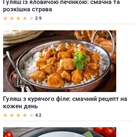
Гуляш із яловичою печінкою: смачна та
розкішна страва
3.9
Гуляш з курячого філе: смачний рецепт на
кожен день
4.2