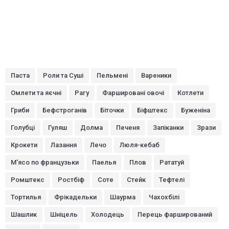
Паста
Роли та Суші
Пельмені
Вареники
Омлети та яєчні
Рагу
Фаршировані овочі
Котлети
Гриби
Бефстроганів
Біточки
Біфштекс
Буженіна
Голубці
Гуляш
Долма
Печеня
Запіканки
Зрази
Крокети
Лазання
Лечо
Люля-кебаб
М'ясо по французьки
Паелья
Плов
Рататуй
Ромштекс
Ростбіф
Соте
Стейк
Тефтелі
Тортилья
Фрікадельки
Шаурма
Чахохбілі
Шашлик
Шніцель
Холодець
Перець фарширований