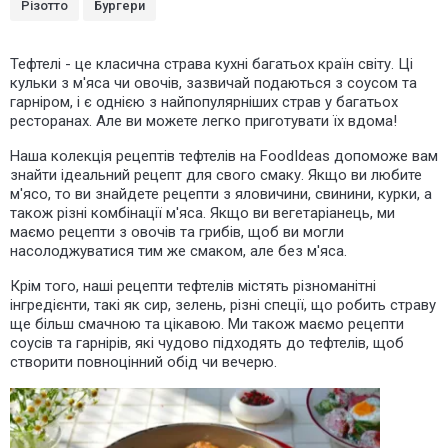
Різотто
Бургери
Тефтелі - це класична страва кухні багатьох країн світу. Ці
кульки з м'яса чи овочів, зазвичай подаються з соусом та
гарніром, і є однією з найпопулярніших страв у багатьох
ресторанах. Але ви можете легко приготувати їх вдома!
Наша колекція рецептів тефтелів на FoodIdeas допоможе вам
знайти ідеальний рецепт для свого смаку. Якщо ви любите
м'ясо, то ви знайдете рецепти з яловичини, свинини, курки, а
також різні комбінації м'яса. Якщо ви вегетаріанець, ми
маємо рецепти з овочів та грибів, щоб ви могли
насолоджуватися тим же смаком, але без м'яса.
Крім того, наші рецепти тефтелів містять різноманітні
інгредієнти, такі як сир, зелень, різні спеції, що робить страву
ще більш смачною та цікавою. Ми також маємо рецепти
соусів та гарнірів, які чудово підходять до тефтелів, щоб
створити повноцінний обід чи вечерю.