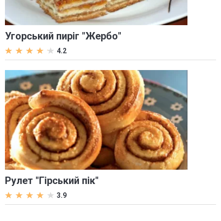
Угорський пиріг "Жербо"
4.2
Рулет "Гірський пік"
3.9