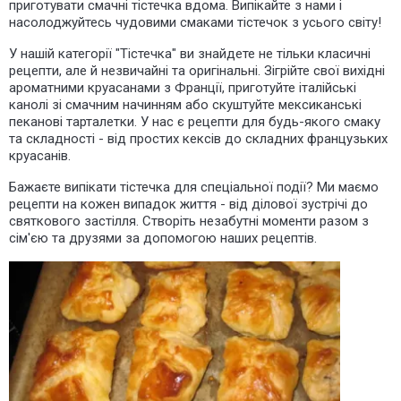
приготувати смачні тістечка вдома. Випікайте з нами і
насолоджуйтесь чудовими смаками тістечок з усього світу!
У нашій категорії "Тістечка" ви знайдете не тільки класичні
рецепти, але й незвичайні та оригінальні. Зігрійте свої вихідні
ароматними круасанами з Франції, приготуйте італійські
канолі зі смачним начинням або скуштуйте мексиканські
пеканові тарталетки. У нас є рецепти для будь-якого смаку
та складності - від простих кексів до складних французьких
круасанів.
Бажаєте випікати тістечка для спеціальної події? Ми маємо
рецепти на кожен випадок життя - від ділової зустрічі до
святкового застілля. Створіть незабутні моменти разом з
сім'єю та друзями за допомогою наших рецептів.