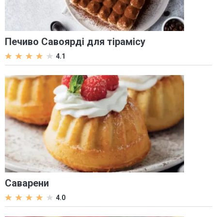
Печиво Савоярді для тірамісу
4.1
Саварени
4.0