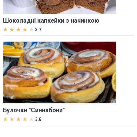
Шоколадні капкейки з начинкою
3.7
Булочки "Синнабони"
3.8