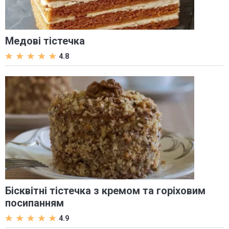
Медові тістечка
4.8
Бісквітні тістечка з кремом та горіховим
посипанням
4.9