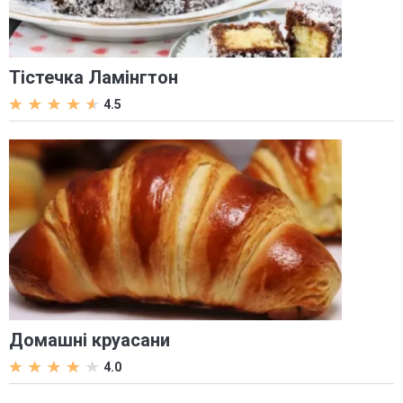
Тістечка Ламінгтон
4.5
Домашні круасани
4.0