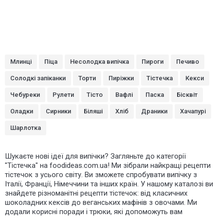
Млинці
Піца
Несолодка випічка
Пироги
Печиво
Солодкі запіканки
Торти
Пиріжки
Тістечка
Кекси
Чебуреки
Рулети
Тісто
Вафлі
Паска
Бісквіт
Оладки
Сирники
Біляші
Хліб
Драники
Хачапурі
Шарлотка
Шукаєте нові ідеї для випічки? Загляньте до категорії
"Тістечка" на foodideas.com.ua! Ми зібрали найкращі рецепти
тістечок з усього світу. Ви зможете спробувати випічку з
Італії, Франції, Німеччини та інших країн. У нашому каталозі ви
знайдете різноманітні рецепти тістечок: від класичних
шоколадних кексів до веганських мафінів з овочами. Ми
додали корисні поради і трюки, які допоможуть вам