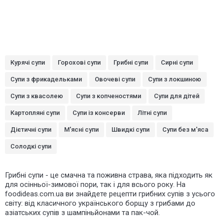
Курячі супи
Горохові супи
Грибні супи
Сирні супи
Супи з фрикадельками
Овочеві супи
Супи з локшиною
Супи з квасолею
Супи з копченостями
Супи для дітей
Картопляні супи
Супи із консерви
Літні супи
Дієтичні супи
М'ясні супи
Швидкі супи
Супи без м'яса
Солодкі супи
Грибні супи - це смачна та поживна страва, яка підходить як
для осінньої-зимової пори, так і для всього року. На
foodideas.com.ua ви знайдете рецепти грибних супів з усього
світу: від класичного українського борщу з грибами до
азіатських супів з шампіньйонами та пак-чой.