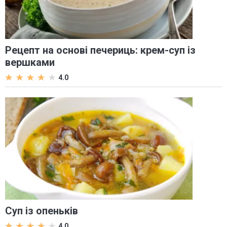
Рецепт на основі печериць: крем-суп із
вершками
4.0
Суп із опеньків
4.0