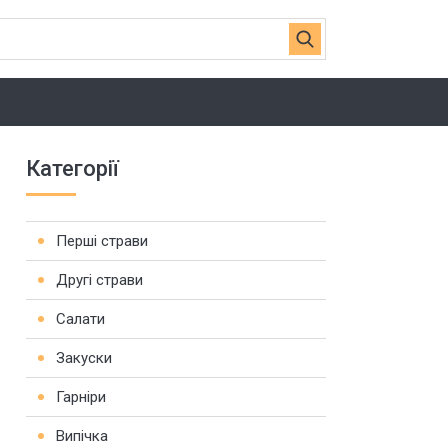
Категорії
Перші страви
Другі страви
Салати
Закуски
Гарніри
Випічка