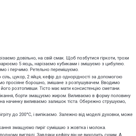
заємо довільно, на свій смак. Щоб позбутися гіркоти, трохи
варюємо 5 яєць, нарізаємо кубиками і змішуємо з цибулею.
имо і перчимо. Ретельно перемішуємо.
 сіль, цукор, 2 яйця, кефір до однорідності за допомогою
мо просіяне борошно, змішане з розпушувачем. Вводимо
його розтопивши. Тісто має мати консистенцію сметани.
ікання, борти змащуємо жиром. Виливаємо в форму половину
у на начинку виливаємо залишок тіста. Обережно струшуємо,
ігріту до 200°С, і випікаємо. Залежно від моделі духовки, може
ікання змащуємо пиріг сумішшю з жовтка і молока.
холодному вигляді. Завдяки кефіру він не виходить сухим. А