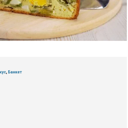
кус
,
Банкет