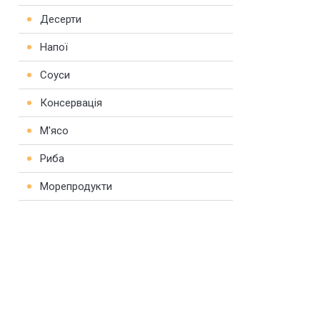
Десерти
Напої
Соуси
Консервація
М'ясо
Риба
Морепродукти