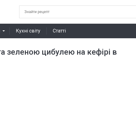
я
Кухні світу
Статті
та зеленою цибулею на кефірі в