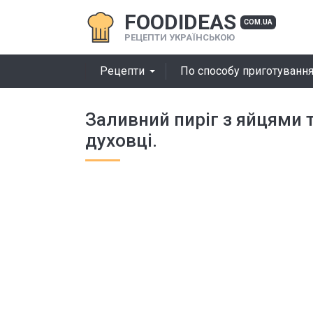
FOODIDEAS
COM.UA
РЕЦЕПТИ УКРАЇНСЬКОЮ
Рецепти
По способу приготуванн
Заливний пиріг з яйцями 
духовці.