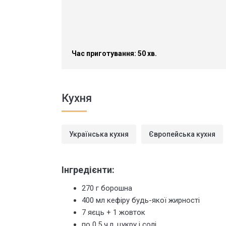
Час приготування: 50 хв.
Кухня
Українська кухня
Європейська кухня
Інгредієнти:
270 г борошна
400 мл кефіру будь-якої жирності
7 яєць + 1 жовток
по 0,5 ч.л. цукру і солі