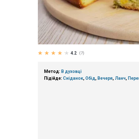
4.2
(7)
Метод:
В духовці
Підійде:
Сніданок
,
Обід
,
Вечеря
,
Ланч
,
Пере