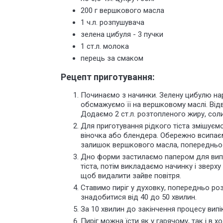
200 г вершкового масла
1 ч.л. розпушувача
зелена цибуля - 3 пучки
1 ст.л. молока
перець за смаком
Рецепт приготування:
Починаємо з начинки. Зелену цибулю нарі
обсмажуємо її на вершковому маслі. Від
Додаємо 2 ст.л. розтопленого жиру, сол
Для приготування рідкого тіста змішуємо
віночка або блендера. Обережно всипає
залишок вершкового масла, попередньо 
Дно форми застилаємо папером для вип
тіста, потім викладаємо начинку і зверх
щоб видалити зайве повітря.
Ставимо пиріг у духовку, попередньо роз
знадобитися від 40 до 50 хвилин.
За 10 хвилин до закінчення процесу вип
Пиріг можна їсти як у гарячому, так і в 