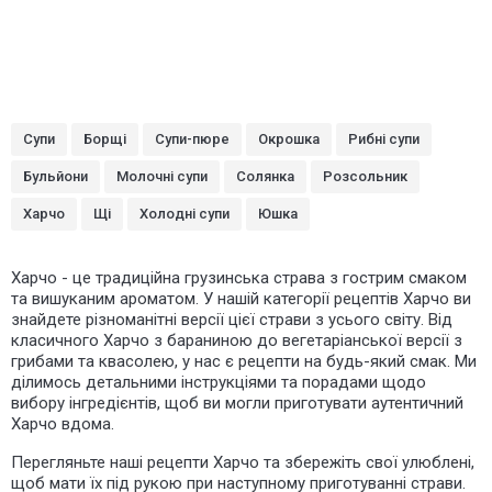
Супи
Борщі
Супи-пюре
Окрошка
Рибні супи
Бульйони
Молочні супи
Солянка
Розсольник
Харчо
Щі
Холодні супи
Юшка
Харчо - це традиційна грузинська страва з гострим смаком
та вишуканим ароматом. У нашій категорії рецептів Харчо ви
знайдете різноманітні версії цієї страви з усього світу. Від
класичного Харчо з бараниною до вегетаріанської версії з
грибами та квасолею, у нас є рецепти на будь-який смак. Ми
ділимось детальними інструкціями та порадами щодо
вибору інгредієнтів, щоб ви могли приготувати аутентичний
Харчо вдома.
Перегляньте наші рецепти Харчо та збережіть свої улюблені,
щоб мати їх під рукою при наступному приготуванні страви.