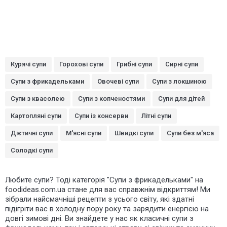
Курячі супи
Горохові супи
Грибні супи
Сирні супи
Супи з фрикадельками
Овочеві супи
Супи з локшиною
Супи з квасолею
Супи з копченостями
Супи для дітей
Картопляні супи
Супи із консерви
Літні супи
Дієтичні супи
М'ясні супи
Швидкі супи
Супи без м'яса
Солодкі супи
Любите супи? Тоді категорія "Супи з фрикадельками" на
foodideas.com.ua стане для вас справжнім відкриттям! Ми
зібрали найсмачніші рецепти з усього світу, які здатні
підігріти вас в холодну пору року та зарядити енергією на
довгі зимові дні. Ви знайдете у нас як класичні супи з