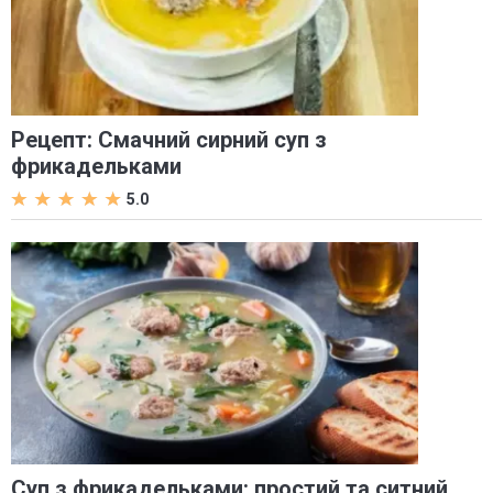
Рецепт: Смачний сирний суп з
фрикадельками
5.0
Суп з фрикадельками: простий та ситний