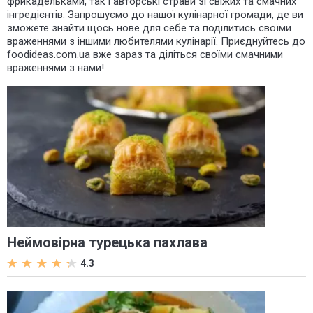
фрикадельками, так і авторські страви зі свіжих та смачних
інгредієнтів. Запрошуємо до нашої кулінарної громади, де ви
зможете знайти щось нове для себе та поділитись своїми
враженнями з іншими любителями кулінарії. Приєднуйтесь до
foodideas.com.ua вже зараз та діліться своїми смачними
враженнями з нами!
Неймовірна турецька пахлава
4.3