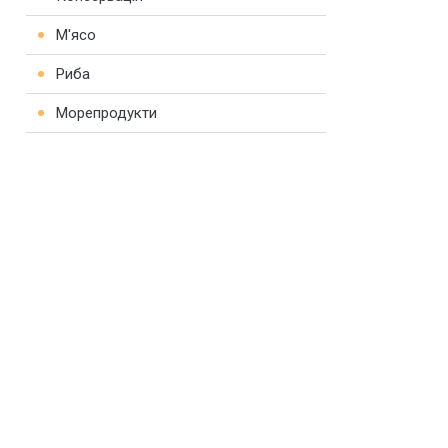
М'ясо
Риба
Морепродукти