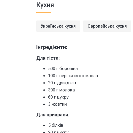
Кухня
Українська кухня
Європейська кухня
Інгредієнти:
Для тіста:
500 г борошна
100 г вершкового масла
20 г дріжджів
300 г молока
60 г цукру
3 жовтки
Для прикраси:
5 білків
20 г цукру