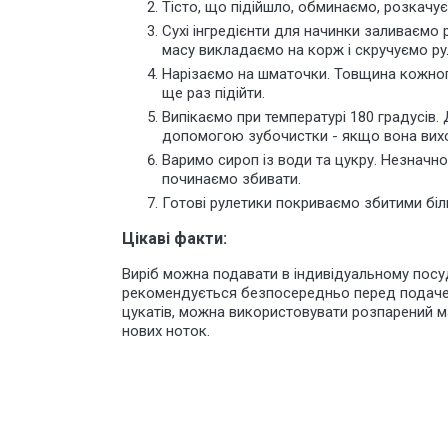
Тісто, що підійшло,
обминаємо, розкачує
Сухі інгредієнти для начинки заливаємо
масу викладаємо на корж і скручуємо ру
Нарізаємо на шматочки. Товщина кожног
ще раз підійти.
Випікаємо при температурі 180 градусів. 
допомогою зубочистки - якщо вона виход
Варимо сироп із води та цукру. Незначн
починаємо збивати.
Готові рулетики покриваємо збитими біл
Цікаві факти:
Виріб можна подавати в індивідуальному посуді
рекомендується безпосередньо перед подачею,
цукатів, можна використовувати розпарений ма
нових ноток.