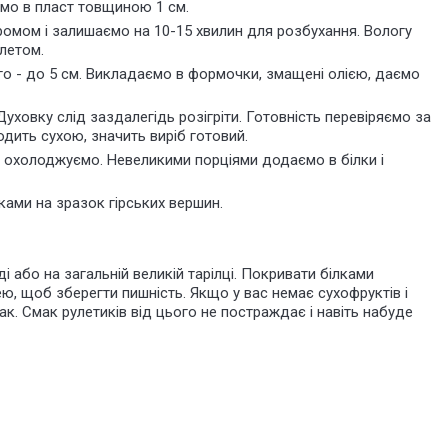
мо в пласт товщиною 1 см.
 ромом і залишаємо на 10-15 хвилин для розбухання. Вологу
летом.
о - до 5 см. Викладаємо в формочки, змащені
олією
, даємо
Духовку слід заздалегідь розігріти. Готовність перевіряємо за
ить сухою, значить виріб готовий.
о
охолоджуємо
. Невеликими порціями додаємо в білки і
ками на зразок гірських вершин.
 або на загальній великій тарілці. Покривати білками
 щоб зберегти пишність. Якщо у вас немає сухофруктів і
к. Смак рулетиків від цього не постраждає і навіть набуде