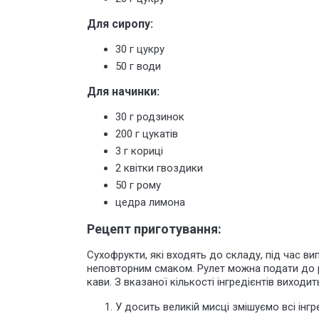
Для сиропу:
30 г цукру
50 г води
Для начинки:
30 г родзинок
200 г цукатів
3 г кориці
2 квітки гвоздики
50 г рому
цедра лимона
Рецепт приготування:
Сухофрукти, які входять до складу, під час в
неповторним смаком. Рулет можна подати до 
кави. З вказаної кількості інгредієнтів виходи
У досить великій мисці
змішуємо всі інгр