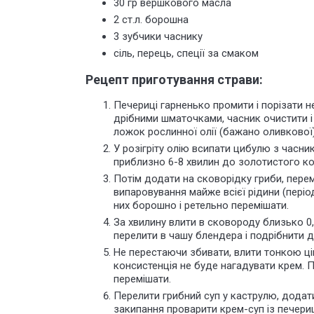
30 гр вершкового масла
2 ст.л. борошна
3 зубчики часнику
сіль, перець, спеції за смаком
Рецепт приготування страви:
Печериці гарненько промити і порізати 
дрібними шматочками, часник очистити і
ложок рослинної олії (бажано оливкової)
У розігріту олію всипати цибулю з часни
приблизно 6-8 хвилин до золотистого ко
Потім додати на сковорідку гриби, перем
випаровування майже всієї рідини (періо
них борошно і ретельно перемішати.
За хвилину влити в сковороду близько 0,
перелити в чашу блендера і подрібнити д
Не перестаючи збивати, влити тонкою ці
консистенція не буде нагадувати крем. П
перемішати.
Перелити грибний суп у каструлю, додати
закипання проварити крем-суп із печери