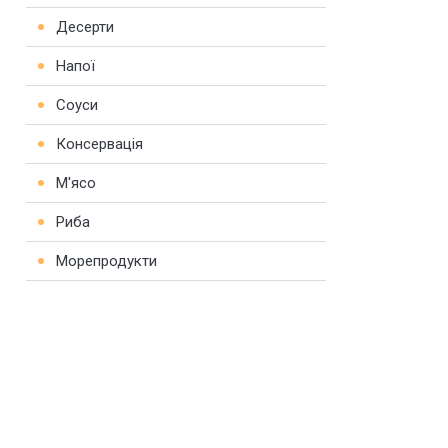
Десерти
Напої
Соуси
Консервація
М'ясо
Риба
Морепродукти