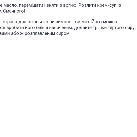
е масло, перемішати і зняти з вогню. Розлити крем-суп із
у. Смачного!
на страва для осіннього чи зимового меню. Його можна
е зробити його більш насиченим, додайте трішки тертого сиру.
авами або ж розплавленим сиром.