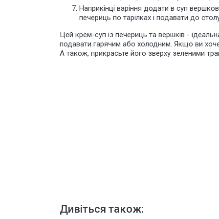
Наприкінці варіння додати в суп вершков
печериць по тарілках і подавати до стол
Цей крем-суп із печериць та вершків - ідеаль
подавати гарячим або холодним. Якщо ви хочет
А також, прикрасьте його зверху зеленими тр
Дивіться також: