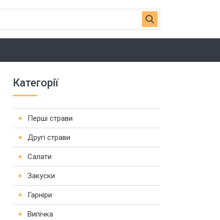
Категорії
Перші страви
Другі страви
Салати
Закуски
Гарніри
Випічка