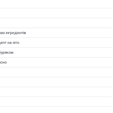
их інгредієнтів
епт на літо
буряком
исно