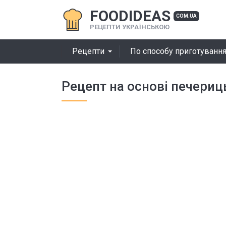
FOODIDEAS
COM.UA
РЕЦЕПТИ УКРАЇНСЬКОЮ
Рецепти
По способу приготуванн
Рецепт на основі печериц