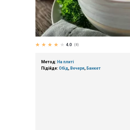
4.0
(8)
Метод:
На плиті
Підійде:
Обід
,
Вечеря
,
Банкет