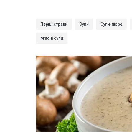
Перші страви
Супи
Супи-пюре
М'ясні супи