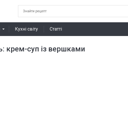
я
Кухні світу
Статті
ь: крем-суп із вершками