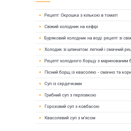
Рецепт: Окрошка з кількою в томаті
Свіжий холодник на кефірі
Буряковий холодник на воді: рецепт зі свіж
Холодик зі шпинатом: легкий і смачний рец
Рецепт холодного борщу з маринованим 
Пісний борщ із квасолею - смачно та кор
Суп із сердечками
Грибний суп з перловкою
Гороховий суп з ковбасою
Квасолевий суп з м'ясом