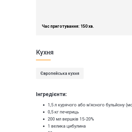
Час приготування: 150 хв.
Кухня
Європейська кухня
Інгредієнти:
1,5 л курячого або м'ясного бульйону (
0,5 кг печериць
200 мл вершків 15-20%
1 велика цибулина