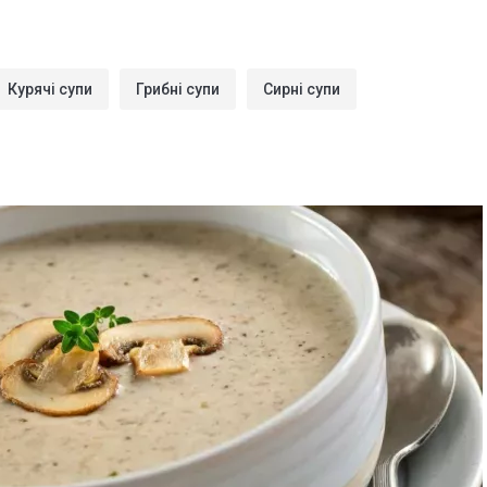
Курячі супи
Грибні супи
Сирні супи