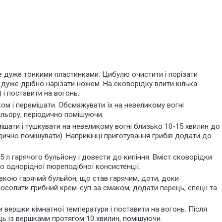
не дуже тонкими пластинками. Цибулю очистити і порізати
 дуже дрібно нарізати ножем. На сковорідку влити кілька
 і поставити на вогонь.
ком і перемішати. Обсмажувати їх на невеликому вогні
льору, періодично помішуючи.
ішати і тушкувати на невеликому вогні близько 10-15 хвилин до
дично помішувати). Наприкінці приготування грибів додати до
5 л гарячого бульйону і довести до кипіння. Вміст сковорідки
о однорідної пюреподібної консистенції.
вкою гарячий бульйон, що став гарячим, доти, доки
осолити грибний крем-суп за смаком, додати перець, спеції та
 вершки кімнатної температури і поставити на вогонь. Після
ць із вершками протягом 10 хвилин, помішуючи.