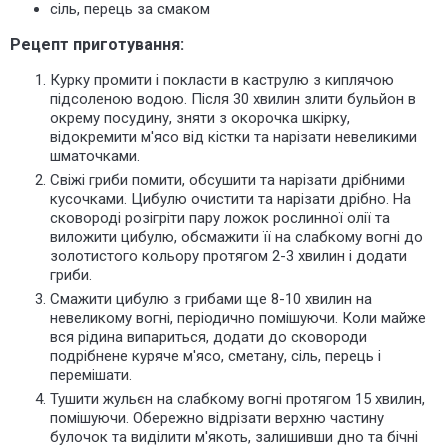
сіль, перець за смаком
Рецепт приготування:
Курку промити і покласти в каструлю з киплячою
підсоленою водою. Після 30 хвилин злити бульйон в
окрему посудину, зняти з окорочка шкірку,
відокремити м'ясо від кістки та нарізати невеликими
шматочками.
Свіжі гриби помити, обсушити та нарізати дрібними
кусочками. Цибулю очистити та нарізати дрібно. На
сковороді розігріти пару ложок рослинної олії та
виложити цибулю, обсмажити її на слабкому вогні до
золотистого кольору протягом 2-3 хвилин і додати
гриби.
Смажити цибулю з грибами ще 8-10 хвилин на
невеликому вогні, періодично помішуючи. Коли майже
вся рідина випариться, додати до сковороди
подрібнене куряче м'ясо, сметану, сіль, перець і
перемішати.
Тушити жульєн на слабкому вогні протягом 15 хвилин,
помішуючи. Обережно відрізати верхню частину
булочок та виділити м'якоть, залишивши дно та бічні