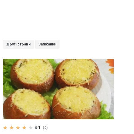
Другі страви
Запіканки
4.1
(9)