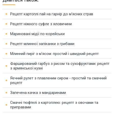
Рецепт картоплі пай на гарнір до м'ясних страв
Рецепт ніжного суфле з яловичини
Мариновані мідії по-корейськи
Рецепт млинної запіканки з грибами
Млинний пиріг з м'ясом: простий і швидкий рецепт
Фарширований гарбуз з рисом та сухофруктами: рецепт
з армянської кухні
Яєчний рулет з плавленим сиром - простий та смачний
рецепт
Запечена качка з мандаринами
Смачні тюфтелі з картоплею: рецепт з овочами та
приправами