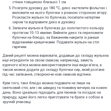
стінки товщиною близько 1 см.
Розігріти духовку до 180 °С, деко застелити фольгою і
виложити на нього булочки з різаною стороною вгору.
Розкласти жульєн по булочках, посипати натертим
сиром та відправити деко в духовку.
Запікати жульєн в булочках до золотистого кольору
протягом 10-15 хвилин. Вийняти деко та переложити
булочки на блюдо, за бажанням накрити їх раніше
відрізаними кришечками. Подавати жульєн на стіл
гарячим.
Даний рецепт можна варіювати, додавши до складу жульєна
інші інгредієнти за своїм смаком, наприклад, замість
курячого м'яса можна використовувати інші види м'яса, а
також можна додати до складу булочки сир, який розтане
під час запікання, створюючи нові смакові відтінки.
Крім того, таке блюдо можна подавати не лише на
святковий стіл, але і як швидку та поживну вечерю на кожен
день. Воно ідеально підходить для пікніків та поїздок на
природу, адже його легко приготувати та брати з собою в
зручній упаковці.