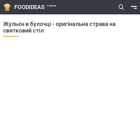
FOODIDEAS
COM.UA
Жульєн в булочці - оригінальна страва на
святковий стіл