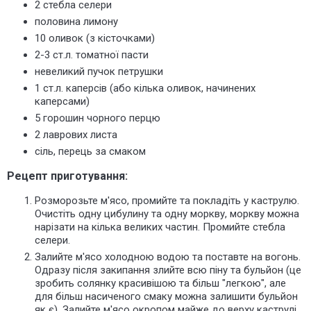
2 стебла селери
половина лимону
10 оливок (з кісточками)
2-3 ст.л. томатної пасти
невеликий пучок петрушки
1 ст.л. каперсів (або кілька оливок, начинених
каперсами)
5 горошин чорного перцю
2 лаврових листа
сіль, перець за смаком
Рецепт приготування:
Розморозьте
м'ясо, промийте та покладіть у каструлю.
Очистіть одну цибулину та одну моркву, моркву можна
нарізати на кілька великих частин. Промийте стебла
селери.
Залийте м'ясо холодною водою та поставте на вогонь.
Одразу після закипання злийте всю піну та бульйон (це
зробить солянку красивішою та більш "легкою", але
для
більш насиченого
смаку можна залишити бульйон
як є). Залийте м'ясо окропом майже до верху каструлі