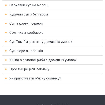
Овочевий суп на молоці
Курячий суп з булгуром
Суп з кореня селери
Солянка з ковбасою
Суп Том Ям: рецепт у домашніх умовах
Суп-пюре з кабачків
Юшка з річкової риби в домашніх умовах
Простий рецепт лагману
Як приготувати м'ясну солянку?