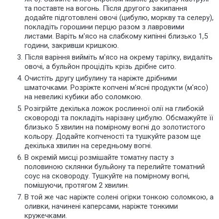
та поставте на вогонь. Після другого закипання
додайте підготовлені овочі (цибулю, моркву та селеру),
покладіть горошини перцю разом з лавровими
листами. Варіть м'ясо на слабкому кипінні близько 1,5
години, закривши кришкою.
Після варіння вийміть м'ясо на окрему тарілку, видаліть
овочі, а бульйон процідіть
крізь
дрібне сито.
Очистіть другу цибулину та наріжте дрібними
шматочками. Розріжте копчені м'ясні продукти (м'ясо)
на невеликі кубики або соломкою.
Розігрійте декілька ложок рослинної олії на глибокій
сковороді та покладіть нарізану цибулю. Обсмажуйте її
близько 5 хвилин на помірному вогні до золотистого
кольору. Додайте копченості та тушкуйте разом ще
декілька хвилин на середньому вогні.
В окремій мисці розмішайте томатну пасту з
половиною склянки бульйону та перелийте томатний
соус на сковороду. Тушкуйте на помірному вогні,
помішуючи, протягом 2 хвилин.
В той же час
наріжте солені огірки тонкою соломкою, а
оливки, начинені каперсами, наріжте тонкими
кружечками.