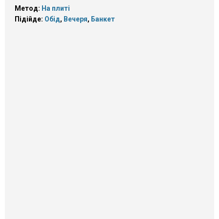
Метод:
На плиті
Підійде:
Обід
,
Вечеря
,
Банкет