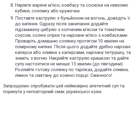
Наріжте варене м'ясо, ковбасу та сосиски на невеликі
кубики, соломку або кружечки.
Поставте каструлю з бульйоном на вогонь, доведіть її
до кипіння. Одразу після закипання додайте
підсмажену цибулю з копченим м'ясом та томатним
соусом, солені огірки та нарізане м'ясо з ковбасками.
Проваріть домашню солянку протягом 10 хвилин на
помірному кипінні. Після цього додайте дрібно нарізані
каперси або оливки з каперсами, нарізану петрушку, та
зніміть з вогню. Накрийте каструлю кришкою та дайте
супу настоятися не менше 15 хвилин (до півгодини).
Розлийте готову солянку по тарілках, додайте оливки,
лимон та сметану до кожної порції. Смачного!
Запрошуємо спробувати цей неймовірно апетитний суп та
поринути у неповторний смак української кухні.