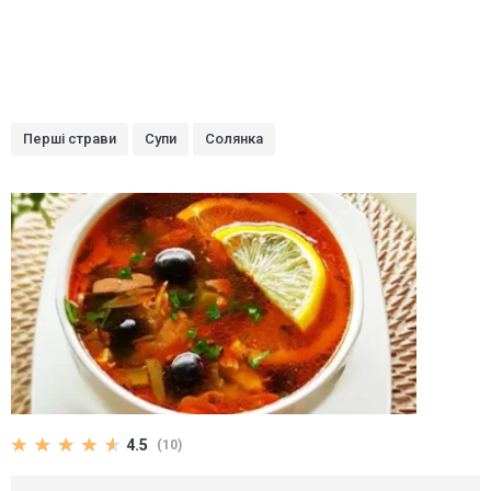
Перші страви
Супи
Солянка
4.5
(10)