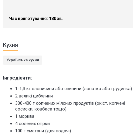
Час приготування: 180 хв.
Кухня
Українська кухня
Інгредієнти:
1-1,3 кг яловичини або свинини (лопатка або грудинка)
2 великі цибулини
300-400 г копчених м'ясних продуктів (
окіст
, копчені
сосиски, ковбаса тощо)
1 морква
4 солених огірки
100 г сметани (для подачі)