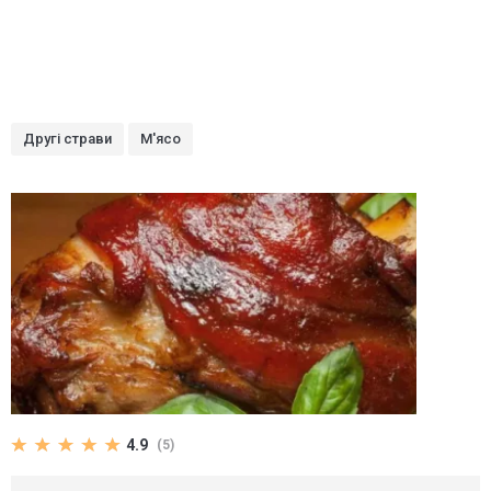
Другі страви
М'ясо
4.9
(5)