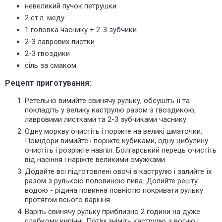
невеликий пучок петрушки
2 ст.л. меду
1 головка часнику + 2-3 зубчики
2-3 лаврових листки
2-3 гвоздики
сіль за смаком
Рецепт приготування:
Ретельно вимийте свинячу рульку, обсушіть її та
покладіть у велику каструлю разом з гвоздикою,
лавровими листками та 2-3 зубчиками часнику.
Одну моркву очистіть і поріжте на великі шматочки.
Помідори вимийте і поріжте кубиками, одну цибулину
очистіть і розріжте навпіл. Болгарський перець очистіть
від насіння і наріжте великими смужками.
Додайте всі підготовлені овочі в каструлю і залийте їх
разом з рулькою половиною пива. Долийте решту
водою - рідина повинна повністю покривати рульку
протягом всього варіння.
Варіть свинячу рульку приблизно 2 години на дуже
слабкому кипінні. Потім зніміть каструлю з вогню і