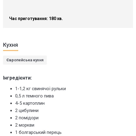
Час приготування: 180 хв.
Кухня
Європейська кухня
Інгредієнти:
1-1,2 кг свинячої рульки
0,5 л темного пива
4-5 картоплин
2 цибулини
2 помідори
2 моркви
1 болгарський перець