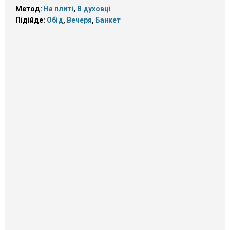
Метод:
На плиті
,
В духовці
Підійде:
Обід
,
Вечеря
,
Банкет