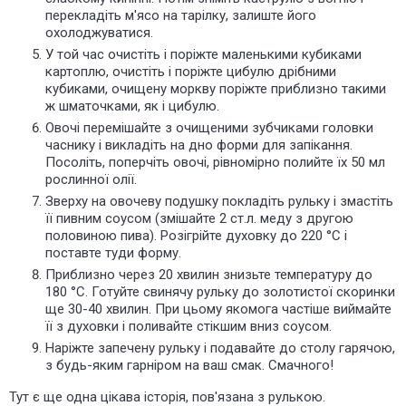
перекладіть м'ясо на тарілку, залиште його
охолоджуватися.
У той час очистіть і поріжте маленькими кубиками
картоплю, очистіть і поріжте цибулю дрібними
кубиками, очищену моркву поріжте приблизно такими
ж шматочками, як і цибулю.
Овочі перемішайте з очищеними зубчиками головки
часнику і викладіть на дно форми для запікання.
Посоліть, поперчіть овочі, рівномірно полийте їх 50 мл
рослинної олії.
Зверху на овочеву подушку покладіть рульку і змастіть
її пивним соусом (змішайте 2 ст.л. меду з другою
половиною пива). Розігрійте духовку до 220 °C і
поставте туди форму.
Приблизно через 20 хвилин знизьте температуру до
180 °C. Готуйте свинячу рульку до золотистої скоринки
ще 30-40 хвилин. При цьому якомога частіше виймайте
її з духовки і поливайте стікшим вниз соусом.
Наріжте запечену рульку і подавайте до столу гарячою,
з будь-яким гарніром на ваш смак. Смачного!
Тут є ще одна цікава історія, пов'язана з рулькою.