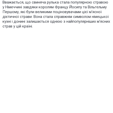
Вважається, що свиняча рулька стала популярною стравою
у Німеччині завдяки королям Францу Йосипу та Вільгельму
Першому, які були великими
поціновувачами
цієї
м'ясної
дієтичної страви. Вона стала справжнім символом німецької
кухні і донині залишається однією з найпопулярніших м'ясних
страв у цій країні.