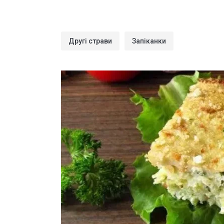
Другі страви
Запіканки