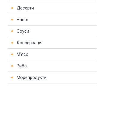
Десерти
Напої
Соуси
Консервація
М'ясо
Риба
Морепродукти