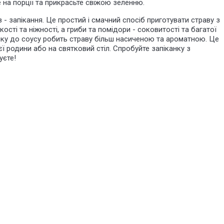
е на порції та прикрасьте свіжою зеленню.
- запікання. Це простий і смачний спосіб приготувати страву з
кості та ніжності, а гриби та помідори - соковитості та багатої
ику до соусу робить страву більш насиченою та ароматною. Це
єї родини або на святковий стіл. Спробуйте запіканку з
уєте!