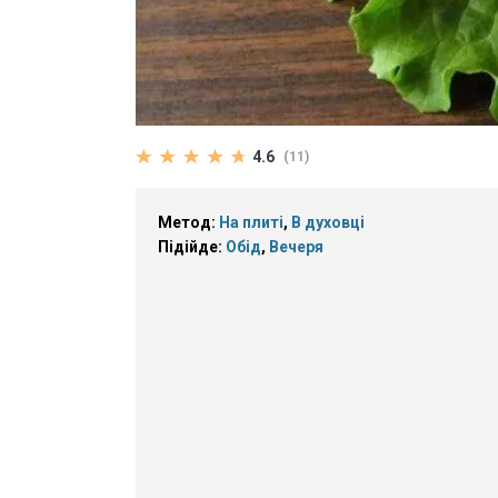
4.6
(11)
Метод:
На плиті
,
В духовці
Підійде:
Обід
,
Вечеря