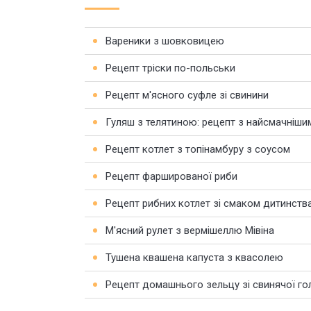
Вареники з шовковицею
Рецепт тріски по-польськи
Рецепт м'ясного суфле зі свинини
Гуляш з телятиною: рецепт з найсмачніши
Рецепт котлет з топінамбуру з соусом
Рецепт фаршированої риби
Рецепт рибних котлет зі смаком дитинств
М'ясний рулет з вермішеллю Мівіна
Тушена квашена капуста з квасолею
Рецепт домашнього зельцу зі свинячої го