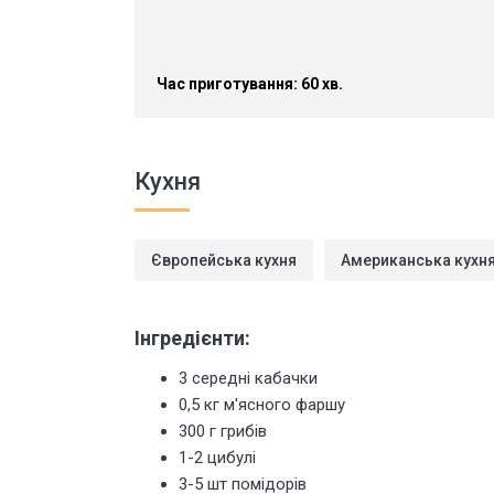
Час приготування: 60 хв.
Кухня
Європейська кухня
Американська кухн
Інгредієнти:
3 середні кабачки
0,5 кг м'ясного фаршу
300 г грибів
1-2 цибулі
3-5 шт помідорів