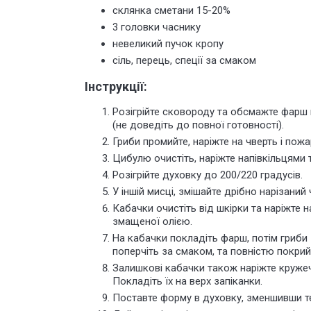
склянка сметани 15-20%
3 головки часнику
невеликий пучок кропу
сіль, перець, спеції за смаком
Інструкції:
Розігрійте сковороду та обсмажте фарш
(не доведіть до повної готовності).
Гриби промийте, наріжте на чверть і пожа
Цибулю очистіть, наріжте напівкільцями 
Розігрійте духовку до 200/220 градусів.
У іншій мисці, змішайте дрібно нарізани
Кабачки очистіть від шкірки та наріжте н
змащеної олією.
На кабачки покладіть фарш, потім гриби
поперчіть за смаком, та повністю покрий
Залишкові кабачки також наріжте кружечк
Покладіть їх на верх запіканки.
Поставте форму в духовку, зменшивши те