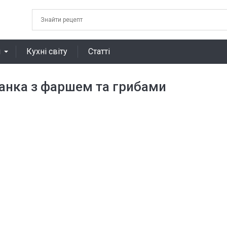
я
Кухні світу
Статті
канка з фаршем та грибами