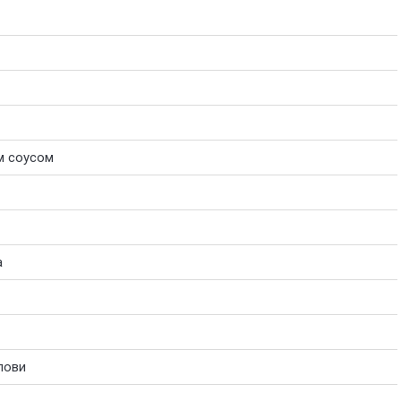
м соусом
а
лови