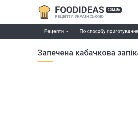
FOODIDEAS
COM.UA
РЕЦЕПТИ УКРАЇНСЬКОЮ
Рецепти
По способу приготуванн
Запечена кабачкова запі