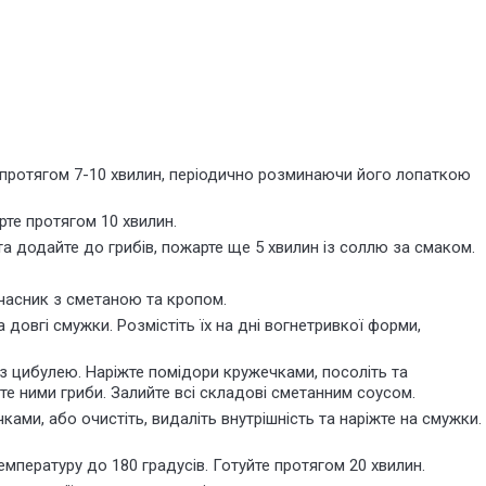
 протягом 7-10 хвилин, періодично розминаючи його лопаткою
рте протягом 10 хвилин.
та додайте до грибів, пожарте ще 5 хвилин із соллю за смаком.
й часник з сметаною та кропом.
а довгі смужки. Розмістіть їх на дні вогнетривкої форми,
 з цибулею. Наріжте помідори кружечками, посоліть та
те ними гриби. Залийте всі складові сметанним соусом.
ами, або очистіть, видаліть внутрішність та наріжте на смужки.
мпературу до 180 градусів. Готуйте протягом 20 хвилин.