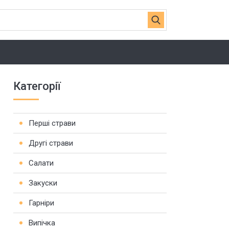
Категорії
Перші страви
Другі страви
Салати
Закуски
Гарніри
Випічка