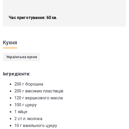
Час приготування: 60 хв.
Кухня
Українська кухня
Інгредієнти:
200 г борошна
200 г вівсяних пластівців
120 г вершкового масла
100 г цукру
1 яйце
2 ст.л. молока
10 г ванільного цукру