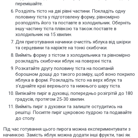
перемішайте.
Розділіть тісто на дві рівні частини. Покладіть одну
половину тіста у підготовлену форму, рівномірно
розподіліть його та поставте в холодильник.
Оберніть
іншу частину тіста плівкою та також поставте в
холодильник на 15 хвилин.
Для приготування начинки очистіть яблука від шкірки
та серцевини та наріжте на тонкі
скибочки
.
Вийміть форму з тістом з холодильника та рівномірно
розкладіть скибочки яблук на поверхні тіста.
Розкатайте другу половину тіста на
посипаній
борошном
дошці до такого розміру, щоб воно покрило
яблука в формі. Розкладіть тісто на верх яблук та
з'єднайте краї верхнього та нижнього шару тіста.
Випікайте пиріг в духовці, попередньо розігрітій до 180
градусів, протягом 25-30 хвилин.
Вийміть пиріг з духовки та залиште остудитись на
решітці. Посипте пиріг цукровою пудрою та подавайте
до столу.
Під час готування цього пирога можна експериментувати з
начинкою. Замість яблук можна додати інші фрукти, такі як