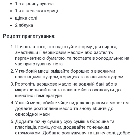
1 ч.л. розпушувача
1 ч.л. меленої кориці
щіпка солі
2 яблука
Рецепт приготування:
Почніть з того, що підготуйте форму для пирога,
змастивши її вершковим маслом або застеліть
пергаментною бумагою, та поставте в холодильник на
час приготування тіста.
У глибокій мисці змішайте борошно з вівсяними
пластівцями, цукром, корицею та ванільним цукром.
Розтопіть вершкове масло на водяній бані або в
мікрохвильовій печі та залиште його охолонути до
кімнатної температури.
У іншій мисці збийте яйце виделкою
разом
з молоком,
додайте розтоплене масло та знову збийте до
однорідної маси.
Додайте яєчну суміш у суху суміш з борошна та
пластівців, помішуючи, додавайте тоненьким
струмочком. Добавте розпушувач та щіпку солі, добре