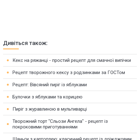
Дивіться також:
Кекс на ряжанці - простий рецепт для смачної випічки
Рецепт творожного кексу з родзинками за ГОСТом
Рецепт: Вівсяний пиріг із яблуками
Булочки з яблуками та корицею
Пиріг з журавлиною в мультиварці
Творожний торт "Сльози Ангела" - рецепт із
покроковими приготуваннями
Шаньги з картоплею: класичний рецепт із дріжджовим