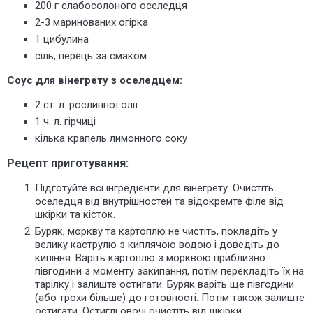
200 г слабосолоного оселедця
2-3 маринованих огірка
1 цибулина
сіль, перець за смаком
Соус для вінегрету з оселедцем:
2 ст. л. рослинної олії
1 ч. л. гірчиці
кілька крапель лимонного соку
Рецепт приготування:
Підготуйте всі інгредієнти для вінегрету. Очистіть
оселедця від внутрішностей та відокремте філе від
шкірки та кісток.
Буряк, моркву та картоплю не чистіть, покладіть у
велику каструлю з киплячою водою і доведіть до
кипіння. Варіть картоплю з морквою приблизно
півгодини з моменту закипання, потім перекладіть їх на
тарілку і залиште остигати. Буряк варіть ще півгодини
(або трохи більше) до готовності. Потім також залиште
остигати. Остиглі овочі очистіть від шкірки.