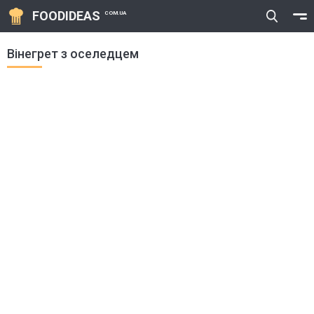
FOODIDEAS
COM.UA
Вінегрет з оселедцем