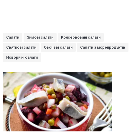
Салати
Зимові салати
Консервовані салати
Святкові салати
Овочеві салати
Салати з морепродуктів
Новорічні салати