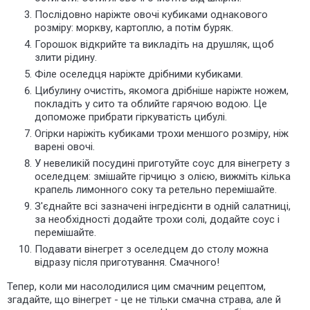
Послідовно наріжте овочі кубиками однакового
розміру: моркву, картоплю, а потім буряк.
Горошок відкрийте та викладіть на друшляк, щоб
злити рідину.
Філе оселедця наріжте дрібними кубиками.
Цибулину очистіть, якомога дрібніше наріжте ножем,
покладіть у сито та облийте гарячою водою. Це
допоможе прибрати
гіркуватість
цибулі.
Огірки наріжіть кубиками трохи меншого розміру, ніж
варені овочі.
У невеликій посудині приготуйте соус для вінегрету з
оселедцем: змішайте гірчицю з олією, вижміть кілька
крапель лимонного соку та ретельно перемішайте.
З'єднайте всі зазначені інгредієнти в одній салатниці,
за необхідності додайте трохи солі, додайте соус і
перемішайте.
Подавати вінегрет з оселедцем до столу можна
відразу після приготування. Смачного!
Тепер, коли ми насолодилися цим смачним рецептом,
згадайте, що вінегрет - це не тільки смачна страва, але й