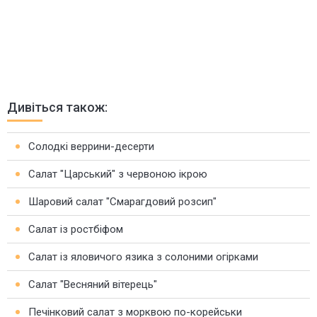
Дивіться також:
Солодкі веррини-десерти
Салат "Царський" з червоною ікрою
Шаровий салат "Смарагдовий розсип"
Салат із ростбіфом
Салат із яловичого язика з солоними огірками
Салат "Весняний вітерець"
Печінковий салат з морквою по-корейськи