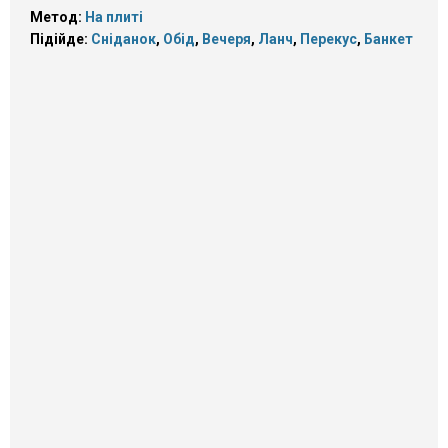
Метод:
На плиті
Підійде:
Сніданок
,
Обід
,
Вечеря
,
Ланч
,
Перекус
,
Банкет