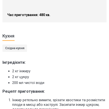
Час приготування: 480 хв.
Кухня
Східна кухня
Інгредієнти:
2 кг інжиру
2 кг цукру
200 мл чистої води
Рецепт приготування:
Інжир ретельно вимити, зрізати хвостики та розмістити
плоди в мисці або каструлі. Засипати інжир цукром,