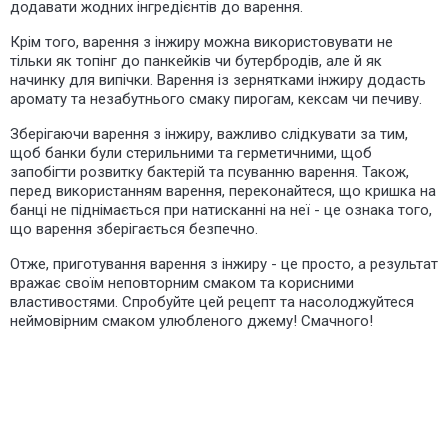
додавати жодних інгредієнтів до варення.
Крім того, варення з інжиру можна використовувати не
тільки як топінг до панкейків чи бутербродів, але й як
начинку для випічки. Варення із зернятками інжиру додасть
аромату та незабутнього смаку пирогам, кексам чи печиву.
Зберігаючи варення з інжиру, важливо слідкувати за тим,
щоб банки були стерильними та герметичними, щоб
запобігти розвитку бактерій та псуванню варення. Також,
перед використанням варення, переконайтеся, що кришка на
банці не піднімається при натисканні на неї - це ознака того,
що варення зберігається безпечно.
Отже, приготування варення з інжиру - це просто, а результат
вражає своїм неповторним смаком та корисними
властивостями. Спробуйте цей рецепт та насолоджуйтеся
неймовірним смаком улюбленого джему! Смачного!