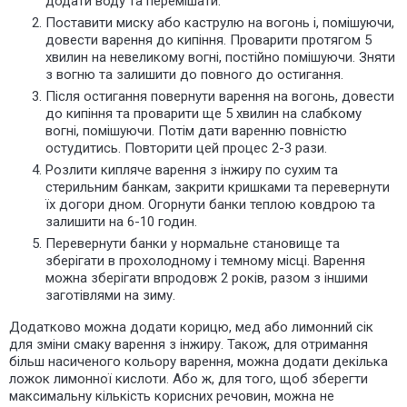
додати воду та перемішати.
Поставити миску або каструлю на вогонь і, помішуючи,
довести варення до кипіння. Проварити протягом 5
хвилин на невеликому вогні, постійно помішуючи. Зняти
з вогню та залишити до повного
до остигання
.
Після остигання повернути варення на вогонь, довести
до кипіння та проварити ще 5 хвилин на слабкому
вогні, помішуючи. Потім дати варенню повністю
остудитись. Повторити цей процес 2-3 рази.
Розлити кипляче варення з інжиру по сухим та
стерильним банкам, закрити кришками та перевернути
їх догори дном. Огорнути банки теплою ковдрою та
залишити на 6-10 годин.
Перевернути банки у нормальне становище та
зберігати в прохолодному і темному місці. Варення
можна зберігати впродовж 2 років, разом з іншими
заготівлями на зиму.
Додатково можна додати корицю, мед або лимонний сік
для зміни смаку варення з інжиру. Також, для отримання
більш насиченого кольору варення, можна додати декілька
ложок лимонної кислоти. Або ж, для того, щоб зберегти
максимальну кількість корисних речовин, можна не