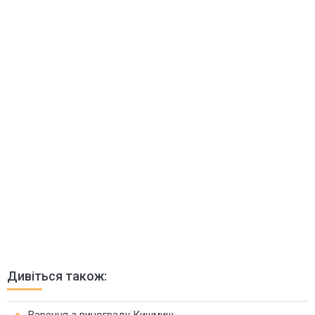
Дивіться також:
Варення з винограду Кишмиш