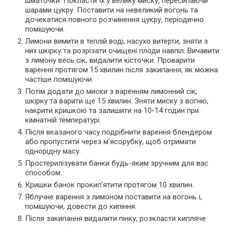
шматочки. Покласти їх у велику миску, пересипаючи
шарами цукру. Поставити на невеликий вогонь та
дочекатися повного розчинення цукру, періодично
помішуючи.
Лимони вимити в теплій воді, насухо витерти, зняти з
них шкірку та розрізати очищені плоди навпіл. Вичавити
з лимону весь сік, видалити кісточки. Проварити
варення протягом 15 хвилин після закипання, як можна
частіше помішуючи.
Потім додати до миски з варенням лимонний сік,
шкірку та варити ще 15 хвилин. Зняти миску з вогню,
накрити кришкою та залишити на 10-14 годин при
кімнатній температурі.
Після вказаного часу подрібнити варення блендером
або пропустити через м'ясорубку, щоб отримати
однорідну масу.
Простерилізувати банки будь-яким зручним для вас
способом.
Кришки банок прокип'ятити протягом 10 хвилин.
Яблучне варення з лимоном поставити на вогонь і,
помішуючи, довести до кипіння.
Після закипання видалити пінку, розкласти кипляче