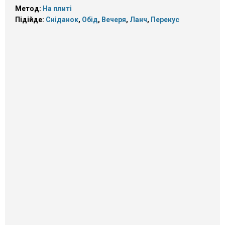
Метод:
На плиті
Підійде:
Сніданок
,
Обід
,
Вечеря
,
Ланч
,
Перекус