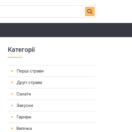
Категорії
Перші страви
Другі страви
Салати
Закуски
Гарніри
Випічка