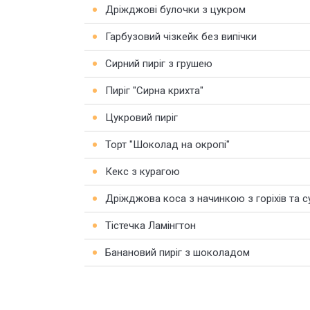
Дріжджові булочки з цукром
Гарбузовий чізкейк без випічки
Сирний пиріг з грушею
Пиріг "Сирна крихта"
Цукровий пиріг
Торт "Шоколад на окропі"
Кекс з курагою
Дріжджова коса з начинкою з горіхів та с
Тістечка Ламінгтон
Банановий пиріг з шоколадом