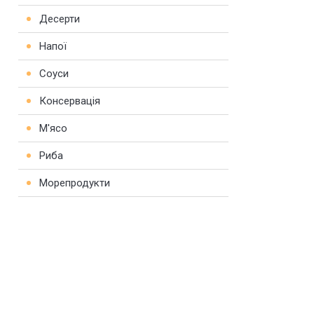
Десерти
Напої
Соуси
Консервація
М'ясо
Риба
Морепродукти