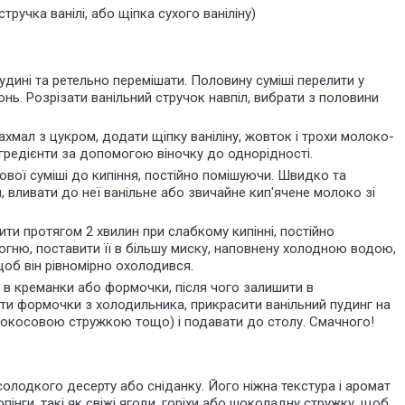
стручка ванілі, або щіпка сухого ваніліну)
дині та ретельно перемішати. Половину суміші перелити у
нь. Розрізати ванільний стручок навпіл, вибрати з половини
ахмал з цукром, додати щіпку ваніліну, жовток і трохи молоко-
інгредієнти за допомогою віночку до однорідності.
ої суміші до кипіння, постійно помішуючи. Швидко та
, вливати до неї ванільне або звичайне
кип'ячене
молоко зі
ити протягом 2 хвилин при слабкому кипінні, постійно
огню, поставити її в більшу миску, наповнену холодною водою,
щоб він рівномірно охолодився.
 в креманки або формочки, після чого залишити в
яти формочки з холодильника, прикрасити ванільний пудинг на
 кокосовою стружкою тощо) і подавати до столу. Смачного!
солодкого десерту або сніданку. Його ніжна текстура і аромат
пінги, такі як свіжі ягоди, горіхи або шоколадну стружку, щоб