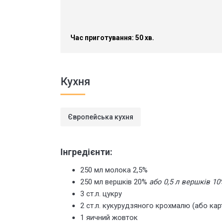
Час приготування: 50 хв.
Кухня
Європейська кухня
Інгредієнти:
250 мл молока 2,5%
250 мл вершків 20%
або 0,5 л вершків 10
3 ст.л. цукру
2 ст.л. кукурудзяного крохмалю (або ка
1 яичний жовток