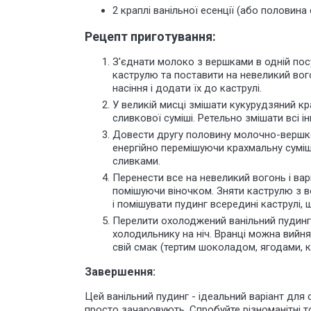
2 краплі ванільної есенції (або половина 
Рецепт приготування:
З'єднати молоко з вершками в одній посу
каструлю та поставити на невеликий вого
насіння і додати їх до каструлі.
У великій мисці змішати кукурудзяний кр
сливкової суміші. Ретельно змішати всі 
Довести другу половину молочно-вершков
енергійно перемішуючи крахмальну суміш
сливками.
Перенести все на невеликий вогонь і вар
помішуючи віночком. Зняти каструлю з в
і помішувати пудинг всередині каструлі, 
Перелити охолоджений ванільний пудинг
холодильнику на ніч. Вранці можна вийн
свій смак (тертим шоколадом, ягодами,
Завершення:
Цей ванільний пудинг - ідеальний варіант для 
просто зачаровують. Спробуйте різноманітні то