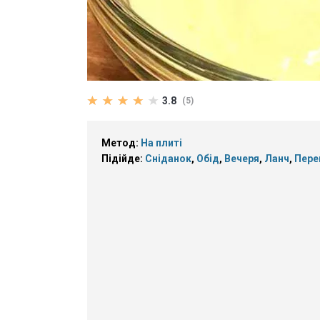
3.8
(5)
Метод:
На плиті
Підійде:
Сніданок
,
Обід
,
Вечеря
,
Ланч
,
Пере