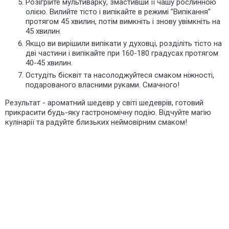
Розігрійте мультиварку, змастивши її чашу рослинною
олією. Вилийте тісто і випікайте в режимі "Випікання"
протягом 45 хвилин, потім вимкніть і знову
увімкніть
на
45 хвилин.
Якщо ви вирішили випікати у духовці, розділіть тісто на
дві частини і випікайте при 160-180 градусах протягом
40-45 хвилин.
Остудіть
бісквіт та насолоджуйтеся смаком ніжності,
подарованого власними руками. Смачного!
Результат - ароматний шедевр у світі шедеврів, готовий
прикрасити будь-яку гастрономічну подію. Відчуйте магію
кулінарії та
радуйте
близьких неймовірним смаком!