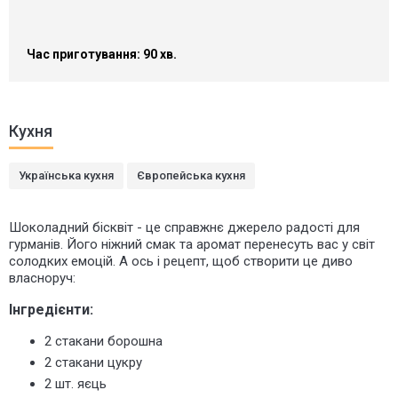
Час приготування: 90 хв.
Кухня
Українська кухня
Європейська кухня
Шоколадний бісквіт - це справжнє джерело радості для
гурманів. Його ніжний смак та аромат перенесуть вас у світ
солодких емоцій. А ось і рецепт, щоб створити це диво
власноруч:
Інгредієнти:
2 стакани борошна
2 стакани цукру
2 шт. яєць