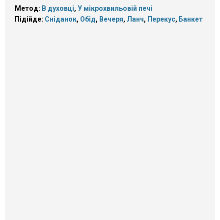
Метод:
В духовці
,
У мікрохвильовій печі
Підійде:
Сніданок
,
Обід
,
Вечеря
,
Ланч
,
Перекус
,
Банкет