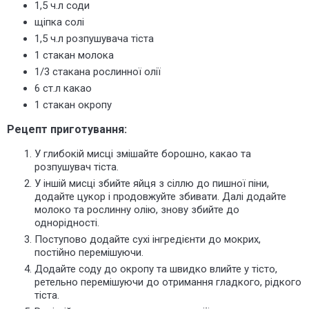
1,5 ч.л соди
щіпка солі
1,5 ч.л розпушувача тіста
1 стакан молока
1/3 стакана рослинної олії
6 ст.л какао
1 стакан окропу
Рецепт приготування:
У глибокій мисці змішайте борошно, какао та
розпушувач тіста.
У іншій мисці збийте яйця з сіллю до пишної піни,
додайте цукор і продовжуйте збивати. Далі додайте
молоко та рослинну олію, знову збийте до
однорідності.
Поступово додайте сухі інгредієнти до мокрих,
постійно перемішуючи.
Додайте соду до окропу та швидко влийте у тісто,
ретельно перемішуючи до отримання гладкого, рідкого
тіста.