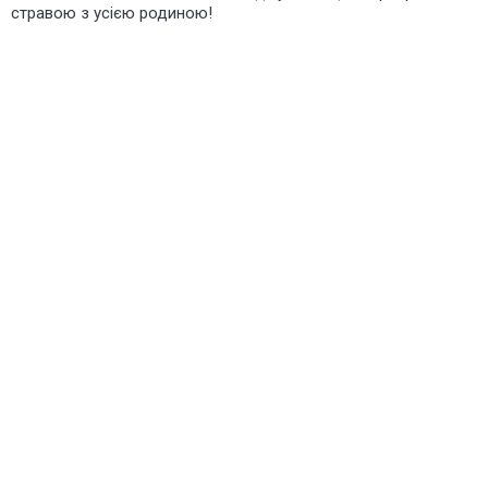
стравою з усією родиною!