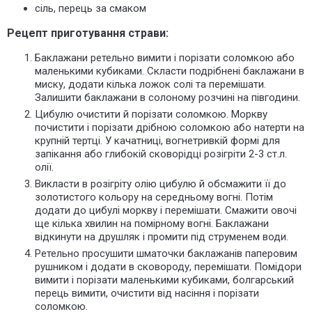
сіль, перець за смаком
Рецепт приготування страви:
Баклажани ретельно вимити і порізати соломкою або
маленькими кубиками. Скласти подрібнені баклажани в
миску, додати кілька ложок солі та перемішати.
Залишити баклажани в солоному розчині на півгодини.
Цибулю очистити й порізати соломкою. Моркву
почистити і порізати дрібною соломкою або натерти на
крупній тертці. У качатниці, вогнетривкій формі для
запікання або глибокій сковорідці розігріти 2-3 ст.л.
олії.
Викласти в розігріту олію цибулю й обсмажити її до
золотистого кольору на середньому вогні. Потім
додати до цибулі моркву і перемішати. Смажити овочі
ще кілька хвилин на помірному вогні. Баклажани
відкинути на друшляк і промити під струменем води.
Ретельно просушити шматочки баклажанів паперовим
рушником і додати в сковороду, перемішати. Помідори
вимити і порізати маленькими кубиками, болгарський
перець вимити, очистити від насіння і порізати
соломкою.