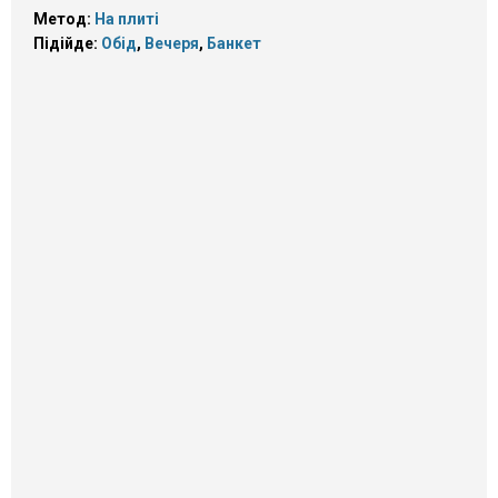
Метод:
На плиті
Підійде:
Обід
,
Вечеря
,
Банкет