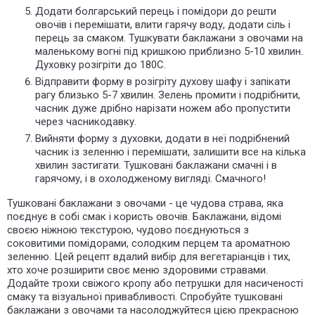
Додати болгарський перець і помідори до решти
овочів і перемішати, влити гарячу воду, додати сіль і
перець за смаком. Тушкувати баклажани з овочами на
маленькому вогні під кришкою приблизно 5-10 хвилин.
Духовку розігріти до 180С.
Відправити форму в розігріту духову шафу і запікати
рагу близько 5-7 хвилин. Зелень промити і подрібнити,
часник дуже дрібно нарізати ножем або пропустити
через часникодавку.
Вийняти форму з духовки, додати в неї подрібнений
часник із зеленню і перемішати, залишити все на кілька
хвилин застигати. Тушковані баклажани смачні і в
гарячому, і в охолодженому вигляді. Смачного!
Тушковані баклажани з овочами - це чудова страва, яка
поєднує в собі смак і користь овочів. Баклажани, відомі
своєю ніжною текстурою, чудово поєднуються з
соковитими помідорами, солодким перцем та ароматною
зеленню. Цей рецепт вдалий вибір для вегетаріанців і тих,
хто хоче розширити своє меню здоровими стравами.
Додайте трохи свіжого кропу або петрушки для насиченості
смаку та візуальної привабливості. Спробуйте тушковані
баклажани з овочами та насолоджуйтеся цією прекрасною