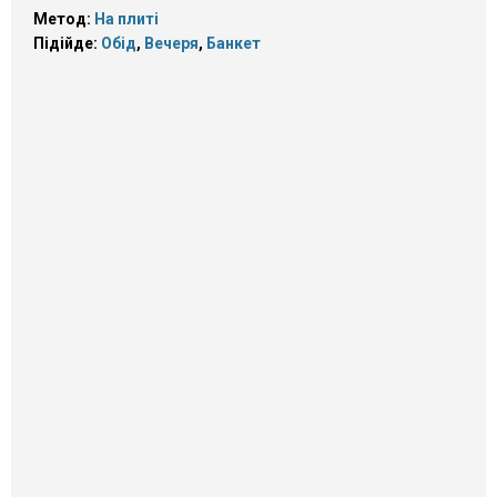
Метод:
На плиті
Підійде:
Обід
,
Вечеря
,
Банкет