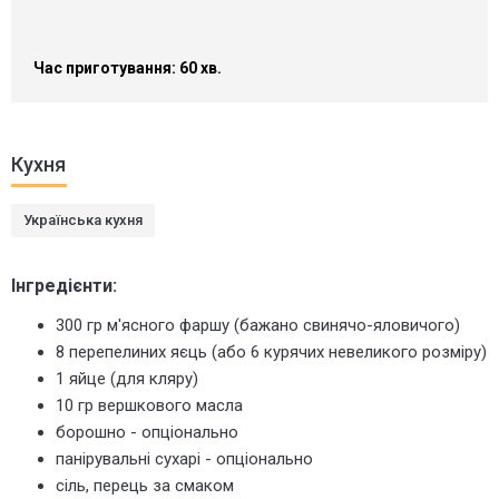
Час приготування: 60 хв.
Кухня
Українська кухня
Інгредієнти:
300 гр м'ясного фаршу (бажано свинячо-яловичого)
8 перепелиних яєць (або 6 курячих невеликого розміру)
1 яйце (для кляру)
10 гр вершкового масла
борошно - опціонально
панірувальні сухарі - опціонально
сіль, перець за смаком