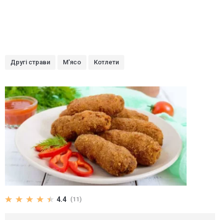
Другі страви
М'ясо
Котлети
4.4
(11)