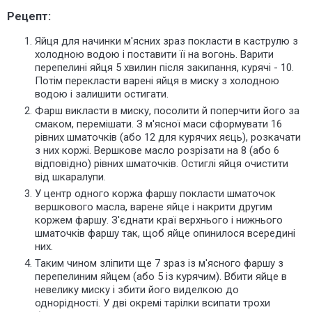
Рецепт:
Яйця для начинки м'ясних зраз покласти в каструлю з
холодною водою і поставити її на вогонь. Варити
перепелині яйця 5 хвилин після закипання, курячі - 10.
Потім перекласти варені яйця в миску з холодною
водою і залишити остигати.
Фарш викласти в миску, посолити й поперчити його за
смаком, перемішати. З м'ясної маси сформувати 16
рівних шматочків (або 12 для курячих яєць), розкачати
з них коржі. Вершкове масло розрізати на 8 (або 6
відповідно) рівних шматочків. Остиглі яйця очистити
від шкаралупи.
У центр одного коржа фаршу покласти шматочок
вершкового масла, варене яйце і накрити другим
коржем фаршу. З'єднати краї верхнього і нижнього
шматочків фаршу так, щоб яйце опинилося всередині
них.
Таким чином зліпити ще 7 зраз із м'ясного фаршу з
перепелиним яйцем (або 5 із курячим). Вбити яйце в
невелику миску і збити його виделкою до
однорідності. У дві окремі тарілки всипати трохи