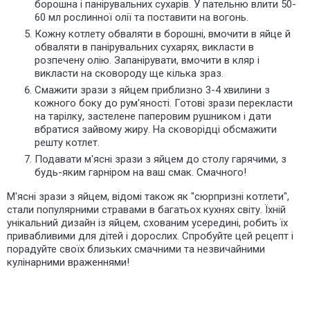
борошна і панірувальних сухарів. У пательню влити 50-
60 мл рослинної олії та поставити на вогонь.
Кожну котлету обваляти в борошні, вмочити в яйце й
обваляти в панірувальних сухарях, викласти в
розпечену олію. Запанірувати, вмочити в кляр і
викласти на сковороду ще кілька зраз.
Смажити зрази з яйцем приблизно 3-4 хвилини з
кожного боку до рум'яності. Готові зрази перекласти
на тарілку, застелене паперовим рушником і дати
вбратися зайвому жиру. На сковорідці обсмажити
решту котлет.
Подавати м'ясні зрази з яйцем до столу гарячими, з
будь-яким гарніром на ваш смак. Смачного!
М'ясні зрази з яйцем, відомі також як "сюрпризні котлети",
стали популярними стравами в багатьох кухнях світу. Їхній
унікальний дизайн із яйцем, схованим усередині, робить їх
привабливими для дітей і дорослих. Спробуйте цей рецепт і
порадуйте своїх близьких смачними та незвичайними
кулінарними враженнями!