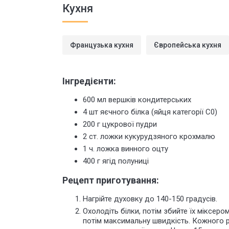
Кухня
Французька кухня
Європейська кухня
Інгредієнти:
600 мл вершків кондитерських
4 шт яєчного білка (яйця категорії С0)
200 г цукрової пудри
2 ст. ложки кукурудзяного крохмалю
1 ч. ложка винного оцту
400 г ягід
полуниці
Рецепт приготування:
Нагрійте духовку до 140-150 градусів.
Охолодіть білки, потім збийте їх міксер
потім максимальну швидкість. Кожного 