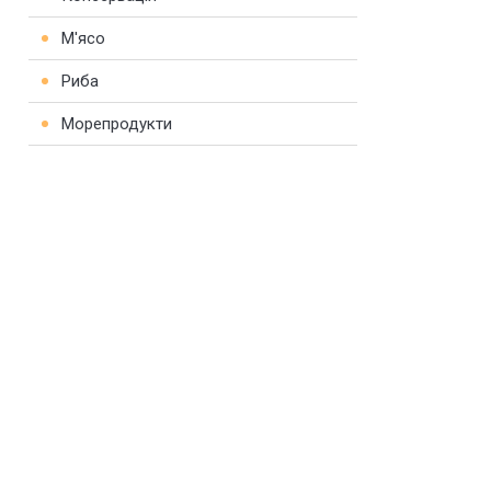
М'ясо
Риба
Морепродукти