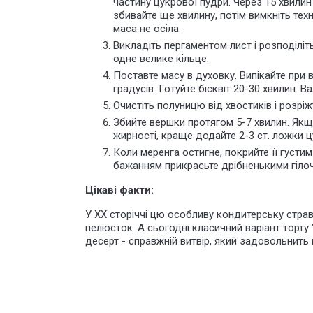
частину цукрової пудри. Через 15 хвилин
збивайте ще хвилину, потім вимкніть те
маса не осіла.
Викладіть пергаментом лист і розподіліт
одне велике кільце.
Поставте масу в духовку. Випікайте при в
градусів. Готуйте бісквіт 20-30 хвилин. 
Очистіть полуницю від хвостиків і розрі
Збийте вершки протягом 5-7 хвилин. Якщ
жирності, краще додайте 2-3 ст. ложки ц
Коли меренга остигне, покрийте її густи
бажанням прикрасьте дрібненькими гіло
Цікаві факти:
У XX сторіччі цю особливу кондитерську стра
пелюсток. А сьогодні класичний варіант торту
десерт - справжній
витвір
, який задовольнить