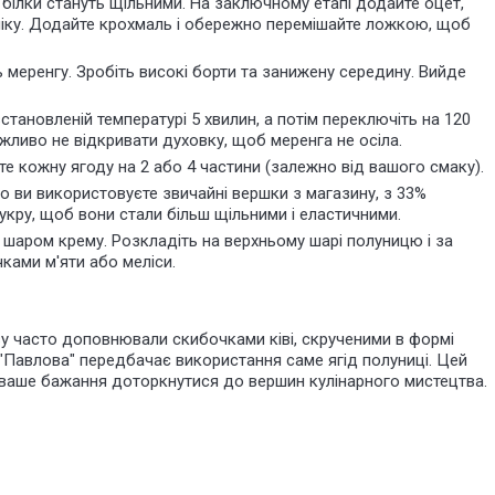
 білки стануть щільними. На заключному етапі додайте оцет,
хніку. Додайте крохмаль і обережно перемішайте ложкою, щоб
ь меренгу. Зробіть високі борти та занижену середину. Вийде
становленій температурі 5 хвилин, а потім переключіть на 120
Важливо не відкривати духовку, щоб меренга не осіла.
жте кожну ягоду на 2 або 4 частини (залежно від вашого смаку).
о ви використовуєте звичайні вершки з магазину, з 33%
укру, щоб вони стали більш щільними і еластичними.
м шаром крему. Розкладіть на верхньому шарі полуницю і за
чками м'яти або
меліси
.
ву часто доповнювали скибочками ківі, скрученими в формі
 "Павлова" передбачає використання саме ягід полуниці. Цей
 ваше бажання
доторкнутися до вершин кулінарного мистецтва.