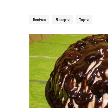
Випічка
Десерти
Торти