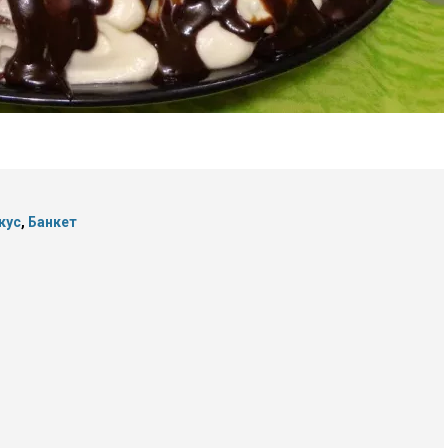
кус
,
Банкет