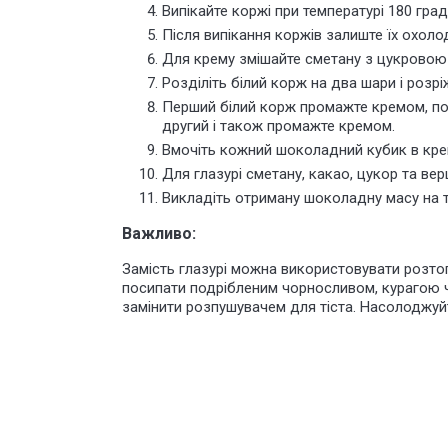
Випікайте коржі при температурі 180 гра
Після випікання коржів залиште їх охоло
Для крему змішайте сметану з цукровою
Розділіть білий корж на два шари і розр
Перший білий корж промажте кремом, покл
другий і також промажте кремом.
Вмочіть
кожний шоколадний кубик в крем 
Для глазурі сметану, какао, цукор та ве
Викладіть отриману шоколадну масу на т
Важливо:
Замість глазурі можна використовувати розто
посипати подрібленим чорносливом, курагою 
замінити
розпушувачем
для тіста. Насолоджу