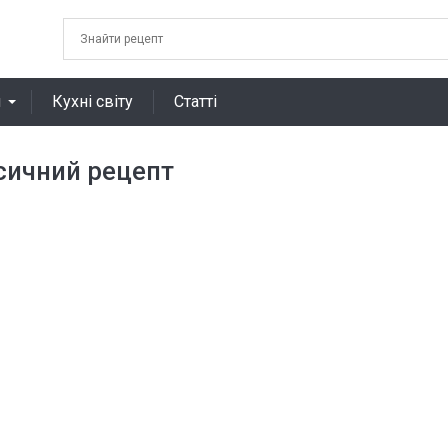
я
Кухні світу
Статті
асичний рецепт