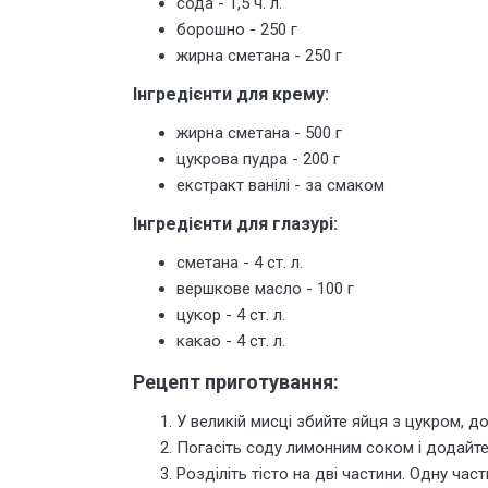
сода - 1,5 ч. л.
борошно - 250 г
жирна сметана - 250 г
Інгредієнти для крему:
жирна сметана - 500 г
цукрова пудра - 200 г
екстракт ванілі - за смаком
Інгредієнти для глазурі:
сметана - 4 ст. л.
вершкове масло - 100 г
цукор - 4 ст. л.
какао - 4 ст. л.
Рецепт приготування:
У великій мисці збийте яйця з цукром, д
Погасіть соду лимонним соком і додайте 
Розділіть тісто на дві частини. Одну час