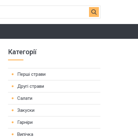
Категорії
Перші страви
Другі страви
Салати
Закуски
Гарніри
Випічка