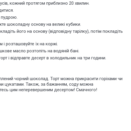
дусів, кожний протягом приблизно 20 хвилин.
дитися.
 пудрою.
іжте шоколадну основу на великі кубики.
адіть його на основу (відповідну тарілку), потім покладіть
і розташовуйте їх на коржі.
ршкове масло розтопіть на водяній бані
.
орт і
відправте десерт в холодильник
на три години.
плений чорний шоколад. Торт можна прикрасити горіхами чи
чи цукатами. Також, за бажанням, соду можна
йтесь цим неперевершеним десертом! Смачного!