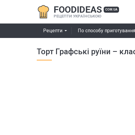
FOODIDEAS
COM.UA
РЕЦЕПТИ УКРАЇНСЬКОЮ
Рецепти
По способу приготуванн
Торт Графські руїни – кл