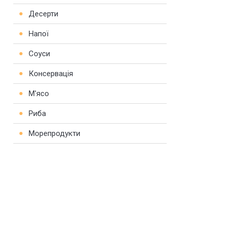
Десерти
Напої
Соуси
Консервація
М'ясо
Риба
Морепродукти