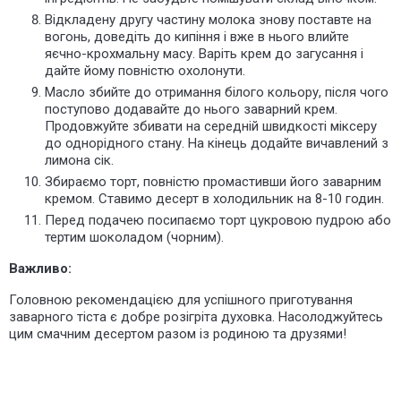
Відкладену другу частину молока знову поставте на
вогонь, доведіть до кипіння і вже в нього влийте
яєчно-крохмальну масу. Варіть крем до загусання і
дайте йому повністю охолонути.
Масло збийте до отримання білого кольору, після чого
поступово додавайте до нього заварний крем.
Продовжуйте збивати на середній швидкості міксеру
до однорідного стану. На кінець додайте вичавлений з
лимона сік.
Збираємо торт, повністю промастивши його заварним
кремом.
Ставимо десерт в холодильник на 8-10 годин.
Перед подачею посипаємо торт цукровою пудрою або
тертим шоколадом (чорним).
Важливо:
Головною рекомендацією для успішного приготування
заварного тіста є добре розігріта духовка. Насолоджуйтесь
цим смачним десертом разом із родиною та друзями!