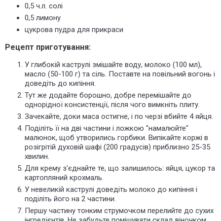
0,5 ч.л. солі
0,5 лимону
цукрова пудра для прикраси
Рецепт приготування:
У глибокій каструлі
змішайте воду, молоко (100 мл),
масло (50-100 г) та сіль. Поставте на повільний вогонь і
доведіть до кипіння.
Тут же додайте борошно, добре перемішайте до
однорідної консистенції, після чого вимкніть плиту.
Зачекайте, доки маса остигне, і по черзі вбийте 4 яйця.
Поділіть її на дві частини і ложкою "намалюйте"
малюнок, щоб утворились горбики. Випікайте коржі в
розігрітій духовій шафі (200 градусів) приблизно 25-35
хвилин.
Для крему з'єднайте те, що залишилось: яйця, цукор та
картопляний крохмаль.
У невеликій каструлі
доведіть молоко до кипіння і
поділіть його на 2 частини.
Першу частину тонким струмочком перелийте до сухих
інгредієнтів. Не забудьте помішувати склад віночком.