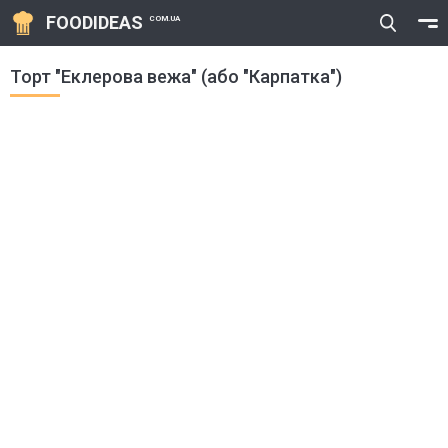
FOODIDEAS
COM.UA
Торт "Еклерова вежа" (або "Карпатка")