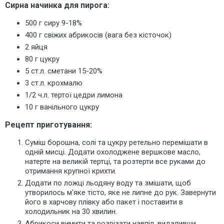
Сирна начинка для пирога:
500 г сиру 9-18%
400 г свіжих абрикосів (вага без кісточок)
2 яйця
80 г цукру
5 ст.л. сметани 15-20%
3 ст.л. крохмалю
1/2 ч.л. тертої цедри лимона
10 г ванільного цукру
Рецепт приготування:
Суміш борошна, солі та цукру ретельно перемішати в
одній мисці. Додати охолоджене вершкове масло,
натерте
на великій тертці
, та розтерти все руками до
отримання крупної крихти.
Додати по ложці льодяну воду та змішати, щоб
утворилось м'яке тісто, яке не липне до рук. Завернути
його в харчову плівку або пакет і поставити в
холодильник на 30 хвилин.
Абрикоси вимити та розрізати навпіл, видаливши