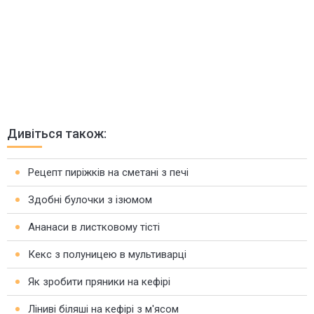
Дивіться також:
Рецепт пиріжків на сметані з печі
Здобні булочки з ізюмом
Ананаси в листковому тісті
Кекс з полуницею в мультиварці
Як зробити пряники на кефірі
Ліниві біляші на кефірі з м'ясом