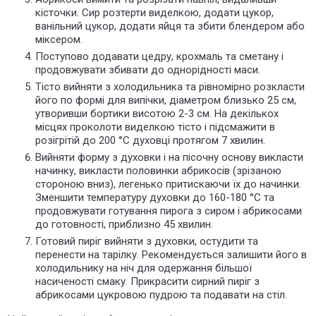
кісточки. Сир розтерти виделкою, додати цукор,
ванільний цукор, додати яйця та збити блендером або
міксером.
Поступово додавати цедру, крохмаль та сметану і
продовжувати збивати
до однорідності маси.
Тісто вийняти з холодильника та рівномірно розкласти
його по формі для випічки, діаметром близько 25 см,
утворивши бортики висотою 2-3 см. На декількох
місцях проколоти виделкою тісто і підсмажити в
розігрітій до 200 °C духовці протягом 7 хвилин.
Вийняти форму з духовки і на пісочну основу викласти
начинку, викласти половинки абрикосів (зрізаною
стороною вниз), легенько притискаючи їх до начинки.
Зменшити температуру духовки до 160-180 °C та
продовжувати готування пирога з сиром і абрикосами
до готовності, приблизно 45 хвилин.
Готовий пиріг вийняти з духовки, остудити та
перенести на тарілку. Рекомендується залишити його в
холодильнику на ніч для одержання більшої
насиченості смаку. Прикрасити сирний пиріг з
абрикосами цукровою пудрою та подавати на стіл.