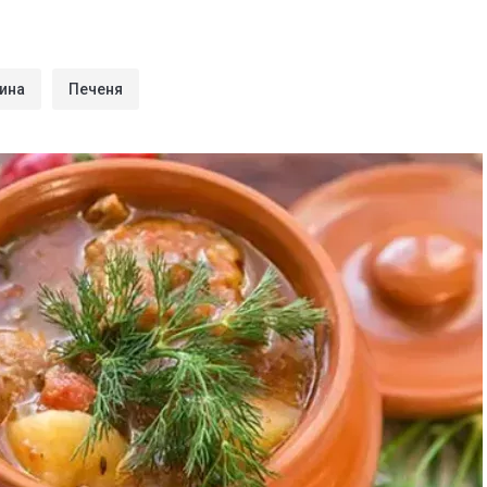
ина
Печеня