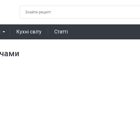
я
Кухні світу
Статті
очами