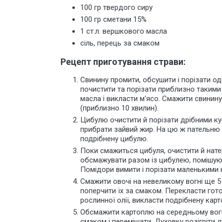
100 гр твердого сиру
100 гр сметани 15%
1 ст.л. вершкового масла
сіль, перець за смаком
Рецепт приготування страви:
Свинину промити, обсушити і порізати 
почистити та порізати приблизно такими 
масла і викласти м'ясо. Смажити свинину
(приблизно 10 хвилин).
Цибулю очистити й порізати дрібними к
прибрати зайвий жир. На цю ж пательню 
подрібнену цибулю.
Поки смажиться цибуля, очистити й натер
обсмажувати разом із цибулею, помішуюч
Помідори вимити і порізати маленькими 
Смажити овочі на невеликому вогні ще 5
поперчити їх за смаком. Перекласти гот
рослинної олії, викласти подрібнену кар
Обсмажити картоплю на середньому вогн
смаком і перемішати. Духовку розігріти 