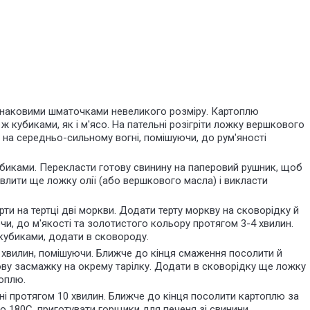
однаковими шматочками невеликого розміру. Картоплю
ж кубиками, як і м'ясо. На пательні розігріти ложку вершкового
 на середньо-сильному вогні, помішуючи, до рум'яності
убиками. Перекласти готову свинину на паперовий рушник, щоб
влити ще ложку олії (або вершкового масла) і викласти
ти на тертці дві моркви. Додати терту моркву на сковорідку й
и, до м'якості та золотистого кольору протягом 3-4 хвилин.
кубиками, додати в сковороду.
 хвилин, помішуючи. Ближче до кінця смаження посолити й
ову засмажку на окрему тарілку. Додати в сковорідку ще ложку
топлю.
і протягом 10 хвилин. Ближче до кінця посолити картоплю за
до 180С, приготувати горщики для печеня зі свинини.