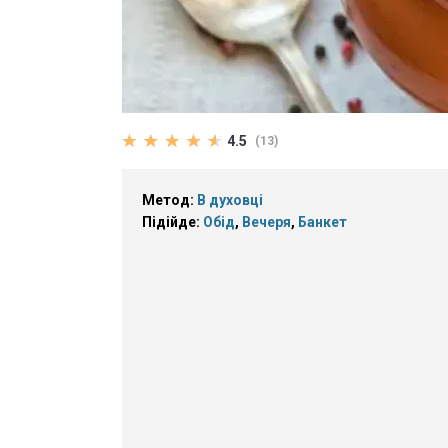
4.5
(13)
Метод:
В духовці
Підійде:
Обід
,
Вечеря
,
Банкет