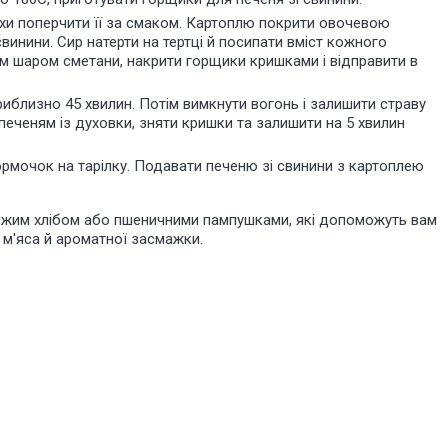
хи поперчити її за смаком. Картоплю покрити овочевою
инини. Сир натерти на тертці й посипати вміст кожного
м шаром сметани, накрити горщики кришками і відправити в
риблизно 45 хвилин. Потім вимкнути вогонь і залишити страву
печеням із духовки, зняти кришки та залишити на 5 хвилин
рмочок на тарілку. Подавати печеню зі свинини з картоплею
віжим хлібом або пшеничними пампушками, які допоможуть вам
м'яса й ароматної засмажки.