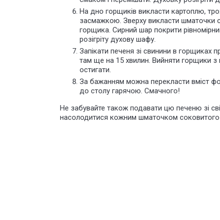
На дно горщиків викласти картоплю, тро
засмажкою. Зверху викласти шматочки св
горщика. Сирний шар покрити рівномірни
розігріту духову шафу.
Запікати печеня зі свинини в горщиках п
там ще на 15 хвилин. Вийняти горщики з 
остигати.
За бажанням можна перекласти вміст фо
до столу гарячою. Смачного!
Не забувайте також подавати цю печеню зі с
насолодитися кожним шматочком соковитого 