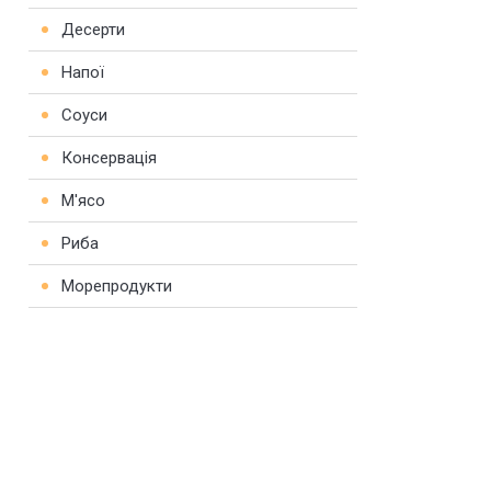
Десерти
Напої
Соуси
Консервація
М'ясо
Риба
Морепродукти