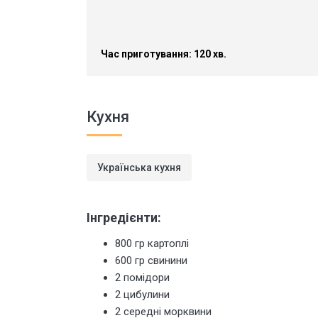
Час приготування: 120 хв.
Кухня
Українська кухня
Інгредієнти:
800 гр картоплі
600 гр свинини
2 помідори
2 цибулини
2 середні морквини