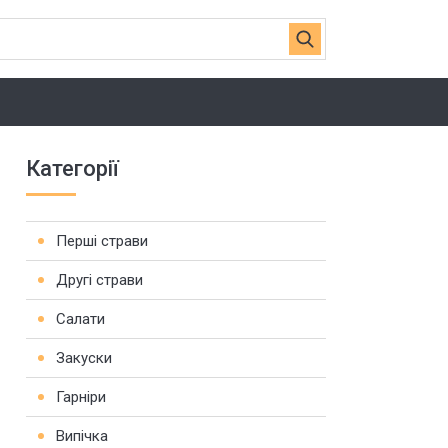
Категорії
Перші страви
Другі страви
Салати
Закуски
Гарніри
Випічка