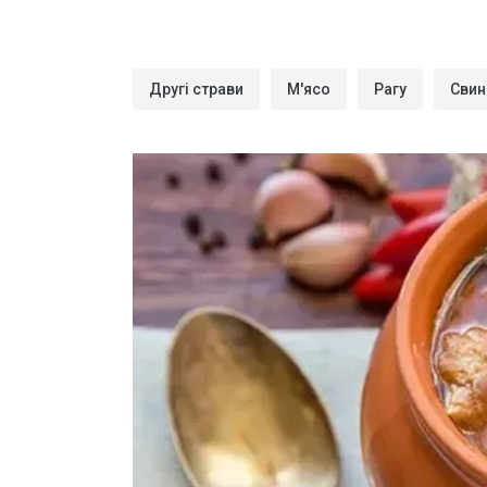
Другі страви
М'ясо
Рагу
Свин