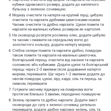
кубики однакового розміру, додати до киплячого
бульону з зеленою сочевицею.
Моркву очистити та натерти на крупній терці, цибулю
очистити та нарізати дрібними шматочками ножем.
Часник очистити та дрібно нарізати. Цукіні помити та
нарізати на маленькі кубики, розміром як картопля.
На сковороді розігріти рослинну олію, додати цибулю
та часник і смажити на середньому вогні до
золотистого кольору, додати натерту моркву.
Стебла селери помити та нарізати дрібно, помідори
також помити та нарізати на маленькі шматочки,
болгарський перець очистити від насіння та нарізати
соломкою або кубиками. Додати цукіні та болгарський
перець через 2-3 хвилини після додавання натертої
моркви, перемішати. Ще через 1-2 хвилини додати до
овочів помідори, цукіні, зіру, каррі, сіль та перець за
смаком, перемішати.
Готувати овочеву піджарку на помірному вогні
протягом близько 5 хвилин, періодично помішуючи.
Зелень промити та дрібно нарізати. Додати зміст
сковороди до супу з зеленої сочевиці, ретельно
перемішати, додати дрібно нарізану зелень, сіль та