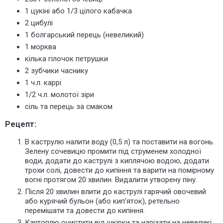
1 цукіні або 1/3 цілого кабачка
2 цибулі
1 болгарський перець (невеликий)
1 морква
кілька гілочок петрушки
2 зубчики часнику
1 ч.л. каррі
1/2 ч.л. молотої зіри
сіль та перець за смаком
Рецепт:
В каструлю налити воду (0,5 л) та поставити на вогонь.
Зелену сочевицю промити під струменем холодної
води, додати до каструлі з киплячою водою, додати
трохи солі, довести до кипіння та варити на помірному
вогні протягом 20 хвилин. Видалити утворену піну.
Після 20 хвилин влити до каструлі гарячий овочевий
або курячий бульон (або кип'яток), ретельно
перемішати та довести до кипіння.
Картоплю очистити від шкірки та нарізати на невеликі