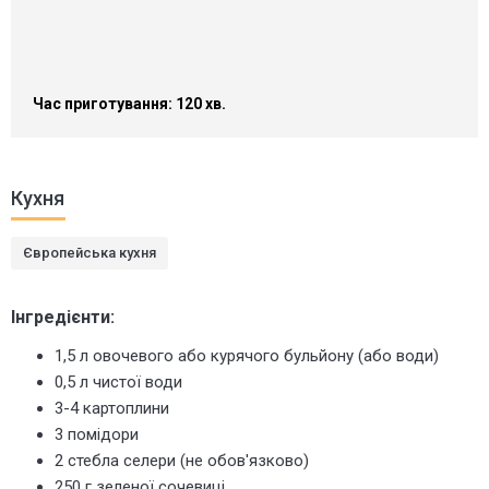
Час приготування: 120 хв.
Кухня
Європейська кухня
Інгредієнти:
1,5 л овочевого або курячого бульйону (або води)
0,5 л чистої води
3-4 картоплини
3 помідори
2 стебла селери (не обов'язково)
250 г зеленої сочевиці