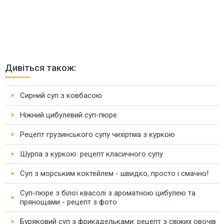
Дивіться також:
Сирний суп з ковбасою
Ніжний цибулевий суп-пюре
Рецепт грузинського супу чихіртма з куркою
Шурпа з куркою: рецепт класичного супу
Суп з морським коктейлем - швидко, просто і смачно!
Суп-пюре з білої квасолі з ароматною цибулею та
прянощами - рецепт з фото
Буряковий суп з фрикадельками: рецепт з свіжих овочів