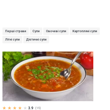
Перші страви
Супи
Овочеві супи
Картопляні супи
Літні супи
Дієтичні супи
3.9
(15)