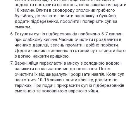
водою та поставити на вогонь, після закипання варити
10 хвилин. Влити в сковороду ополоник грибного
бульйону, розмішати і вилити засмажку в бульйон,
додати підберезники, посолити і поперчити суп за
смаком.
Готувати суп із підберезовиків приблизно 5-7 хвилин
при слабкому кипінні. Часник очистити і роздавити в
часнико давилці, зелень промити і дрібно порізати.
Додати часник із зеленню в готовий суп та зняти його
з вогню, накрити кришкою.
Варені яйця перекласти в миску з холодною водою і
залишити на кілька хвилин до остигання. Потім
очистити їх від шкаралупи і розрізати навпіл. Коли суп
настоїться 10-15 хвилин, зняти кришку, розлити по
тарілках. При подачі прикрасити суп із підберезовиків
сметаною та половинкою вареного яйця.