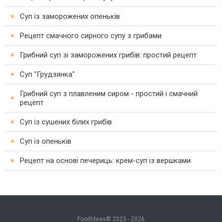
Суп із заморожених опеньків
Рецепт смачного сирного супу з грибами
Грибний суп зі заморожених грибів: простий рецепт
Суп "Грудзянка"
Грибний суп з плавленим сиром - простий і смачний
рецепт
Суп із сушених білих грибів
Суп із опеньків
Рецепт на основі печериць: крем-суп із вершками
FoodIdeas© 2023 - 2026