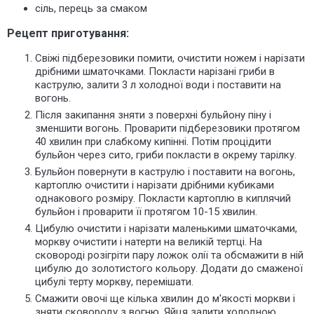
сіль, перець за смаком
Рецепт приготування:
Свіжі підберезовики помити, очистити ножем і нарізати
дрібними шматочками. Покласти нарізані гриби в
каструлю, залити 3 л холодної води і поставити на
вогонь.
Після закипання зняти з поверхні бульйону піну і
зменшити вогонь. Проварити підберезовики протягом
40 хвилин при слабкому кипінні. Потім процідити
бульйон через сито, гриби покласти в окрему тарілку.
Бульйон повернути в каструлю і поставити на вогонь,
картоплю очистити і нарізати дрібними кубиками
однакового розміру. Покласти картоплю в киплячий
бульйон і проварити її протягом 10-15 хвилин.
Цибулю очистити і нарізати маленькими шматочками,
моркву очистити і натерти на великій тертці. На
сковороді розігріти пару ложок олії та обсмажити в ній
цибулю до золотистого кольору. Додати до смаженої
цибулі терту моркву, перемішати.
Смажити овочі ще кілька хвилин до м'якості моркви і
зняти сковороду з вогню. Яйця залити холодною