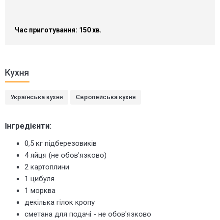
Час приготування: 150 хв.
Кухня
Українська кухня
Європейська кухня
Інгредієнти:
0,5 кг підберезовиків
4 яйця (не обов'язково)
2 картоплини
1 цибуля
1 морква
декілька гілок кропу
сметана для подачі - не обов'язково