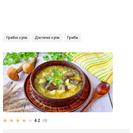
Грибні супи
Дієтичні супи
Гриби
4.2
(9)