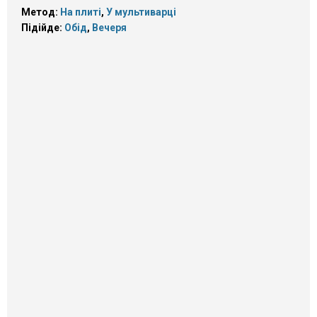
Метод:
На плиті
,
У мультиварці
Підійде:
Обід
,
Вечеря