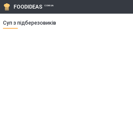
FOODIDEAS
COM.UA
Суп з підберезовиків