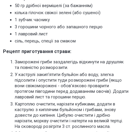
50 гр дрібної вермішелі (за бажанням)
кілька гілочок свіжої зелені (або сушеної)
1 зубчик часнику
3 горошини чорного або запашного перцю
1 лавровий лист
сіль, перець, спеції за смаком
Рецепт приготування страви:
Заморожені гриби заздалегідь відкинути на друшляк
та повністю розморозити.
У каструлі закип'ятити бульйон або воду, злегка
підсолити і опустити туди розморожені гриби (якщо
вони свіжоморожені - обов'язково проварити
протягом півгодини перед додаванням овочів). Додати
лавровий лист та горошини перцю.
Картоплю очистити, нарізати кубиками, додати в
каструлю з киплячим бульйоном і грибами, знову
довести до кипіння. Цибулю очистити і дрібно
нарізати, моркву очистити і натерти на великій тертці.
На сковороді розігріти 3 ст. рослинного масла.