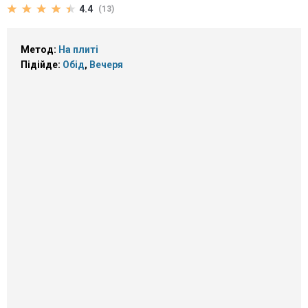
4.4
(13)
Метод:
На плиті
Підійде:
Обід
,
Вечеря