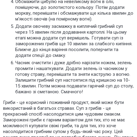
Обсмажити цибулю на невеликому вогні в олії,
помішуючи, до золотистого кольору. Потім додати
моркву, перемішати і обсмажувати ще кілька хвилин до
м'якості овочів (на помірному вогні).
Додати овочеву засмажку в киплячий грибний суп
через 15 хвилин після додавання картоплі. На цьому
етапі можна додати суп вермішель. Готувати суп із
заморожених грибів ще 10 хвилин за слабкого кипіння.
Ближче до кінця варіння посолити, поперчити та
додати спеції до смаку.
Часник очистити і дуже дрібно нарізати ножем, зелень
промити і нашаткувати. Додати зелень із часником у
готову страву, перемішати та зняти каструлю з вогню.
Залишити грибний суп настоятися під кришкою на 10-
15 хвилин. Потім можна подавати гарячий суп до столу,
бажано зі сметаною. Смачного!
Гриби - це корисний і поживний продукт, який може бути
використаний в багатьох стравах. Суп з грибів - це
прекрасний спосіб насолодитися цим чудовим смаком.
Заморожені гриби є гарним варіантом для тих, хто не має
можливості купувати свіжі гриби, та для тих, хто хоче
насолодитися грибним супом у будь-який час року. Цей