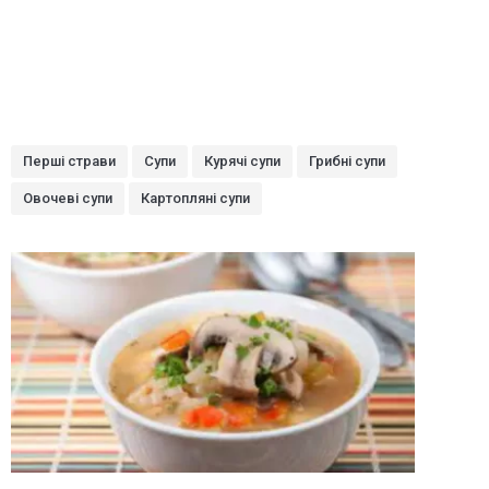
Перші страви
Супи
Курячі супи
Грибні супи
Овочеві супи
Картопляні супи