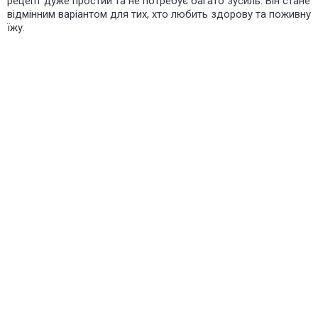
рецепт дуже простий та не потребує багато зусиль. Він стане
відмінним варіантом для тих, хто любить здорову та поживну
їжу.