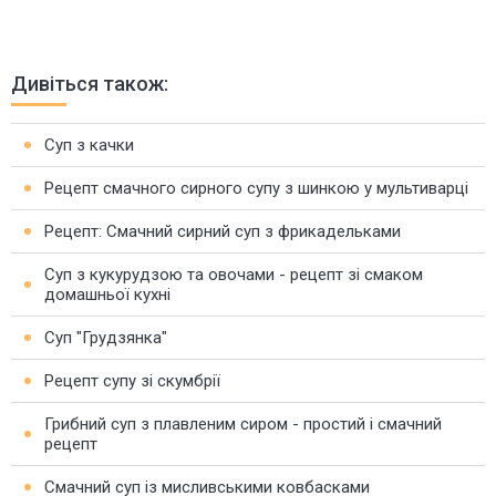
Дивіться також:
Суп з качки
Рецепт смачного сирного супу з шинкою у мультиварці
Рецепт: Смачний сирний суп з фрикадельками
Суп з кукурудзою та овочами - рецепт зі смаком
домашньої кухні
Суп "Грудзянка"
Рецепт супу зі скумбрії
Грибний суп з плавленим сиром - простий і смачний
рецепт
Смачний суп із мисливськими ковбасками