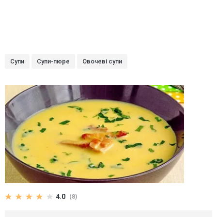
Супи
Супи-пюре
Овочеві супи
4.0
(8)