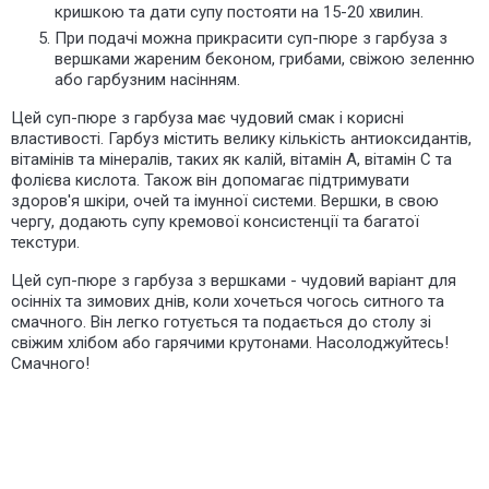
кришкою та дати супу постояти на 15-20 хвилин.
При подачі можна прикрасити суп-пюре з гарбуза з
вершками жареним беконом, грибами, свіжою зеленню
або гарбузним насінням.
Цей суп-пюре з гарбуза має чудовий смак і корисні
властивості. Гарбуз містить велику кількість антиоксидантів,
вітамінів та мінералів, таких як калій, вітамін А, вітамін С та
фолієва кислота. Також він допомагає підтримувати
здоров'я шкіри, очей та імунної системи. Вершки, в свою
чергу, додають супу кремової консистенції та багатої
текстури.
Цей суп-пюре з гарбуза з вершками - чудовий варіант для
осінніх та зимових днів, коли хочеться чогось ситного та
смачного. Він легко готується та подається до столу зі
свіжим хлібом або гарячими крутонами. Насолоджуйтесь!
Смачного!