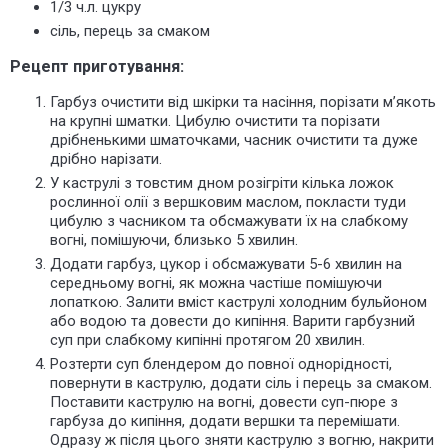
1/3 ч.л. цукру
сіль, перець за смаком
Рецепт приготування:
Гарбуз очистити від шкірки та насіння, порізати м’якоть
на крупні шматки. Цибулю очистити та порізати
дрібненькими шматочками, часник очистити та дуже
дрібно нарізати.
У каструлі з товстим дном розігріти кілька ложок
рослинної олії з вершковим маслом, покласти туди
цибулю з часником та обсмажувати їх на слабкому
вогні, помішуючи, близько 5 хвилин.
Додати гарбуз, цукор і обсмажувати 5-6 хвилин на
середньому вогні, як можна частіше помішуючи
лопаткою. Залити вміст каструлі холодним бульйоном
або водою та довести до кипіння. Варити гарбузний
суп при слабкому кипінні протягом 20 хвилин.
Розтерти
суп блендером до повної однорідності,
повернути в каструлю, додати сіль і перець за смаком.
Поставити каструлю на вогні, довести суп-пюре з
гарбуза до кипіння, додати вершки та перемішати.
Одразу ж після цього зняти каструлю з вогню, накрити