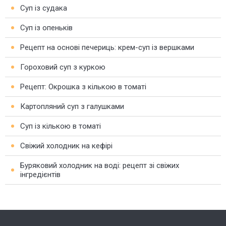
Суп із судака
Суп із опеньків
Рецепт на основі печериць: крем-суп із вершками
Гороховий суп з куркою
Рецепт: Окрошка з кількою в томаті
Картопляний суп з галушками
Суп із кількою в томаті
Свіжий холодник на кефірі
Буряковий холодник на воді: рецепт зі свіжих
інгредієнтів