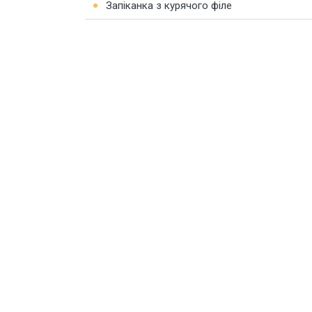
Запіканка з курячого філе