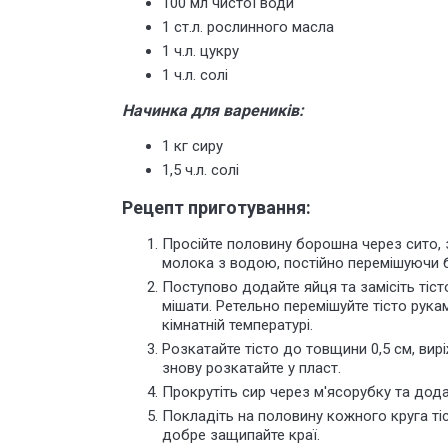
100 мл чистої води
1 ст.л. рослинного масла
1 ч.л. цукру
1 ч.л. солі
Начинка для вареників:
1 кг сиру
1,5 ч.л. солі
Рецепт приготування:
Просійте половину борошна через сито,
молока з водою, постійно перемішуючи 
Поступово додайте яйця та замісіть тіс
мішати. Ретельно
перемішуйте
тісто рука
кімнатній температурі.
Розкатайте тісто до товщини 0,5 см, вирі
знову розкатайте у пласт.
Прокрутіть сир через м'ясорубку та дода
Покладіть на половину кожного круга тіст
добре
защипайте
краї.