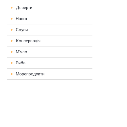
Десерти
Напої
Соуси
Консервація
М'ясо
Риба
Морепродукти