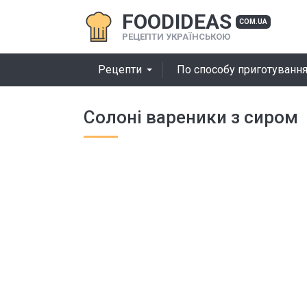
FOODIDEAS
COM.UA
РЕЦЕПТИ УКРАЇНСЬКОЮ
Рецепти
По способу приготуванн
Солоні вареники з сиром