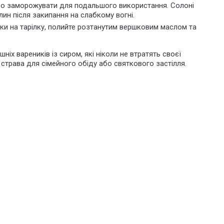
бо заморожувати для подальшого використання. Солоні
лин після закипання на слабкому вогні.
и на тарілку, полийте
розтанутим
вершковим маслом та
іх вареників із сиром, які ніколи не втратять своєї
 страва для сімейного обіду або святкового застілля.