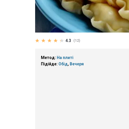
4.3
(12)
Метод:
На плиті
Підійде:
Обід
,
Вечеря