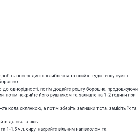
зробіть посередині поглиблення
та влийте туди теплу суміш
борошно.
то до однорідності, потім додайте решту борошна, продовжуючи
ми, потім накрийте його рушником та залиште на 1-2 години при
жте кола склянкою, а потім зберіть залишки тіста, замісіть їх та
йте до нього сіль.
а 1-1,5 ч.л. сиру, накрийте вільним напівколом та