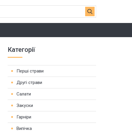
Категорії
Перші страви
Другі страви
Салати
Закуски
Гарніри
Випічка