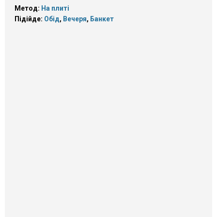
Метод:
На плиті
Підійде:
Обід
,
Вечеря
,
Банкет