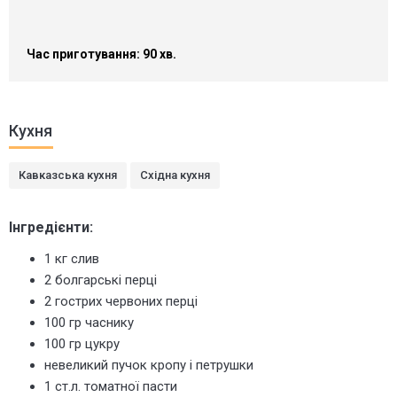
Час приготування: 90 хв.
Кухня
Кавказська кухня
Східна кухня
Інгредієнти:
1 кг слив
2 болгарські перці
2 гострих червоних перці
100 гр часнику
100 гр цукру
невеликий пучок кропу і петрушки
1 ст.л. томатної пасти