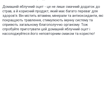
Домашній яблучний оцет - це не лише смачний додаток до
страв, а й корисний продукт, який має багато переваг для
здоров'я. Він містить вітаміни, мінерали та антиоксиданти, які
покращують травлення, стимулюють імунну систему та
сприяють загальному благополуччю організму. Тож
спробуйте приготувати цей домашній яблучний оцет і
насолоджуйтеся його неповторним смаком та користю!