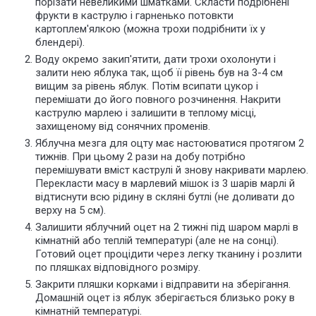
порізати невеликими шматками. Скласти подрібнені
фрукти в каструлю і гарненько потовкти
картоплем'ялкою (можна трохи подрібнити їх у
блендері).
Воду окремо закип'ятити, дати трохи охолонути і
залити нею яблука так, щоб її рівень був на 3-4 см
вищим за рівень яблук. Потім всипати цукор і
перемішати до його повного розчинення. Накрити
каструлю марлею і залишити в теплому місці,
захищеному від сонячних променів.
Яблучна мезга для оцту має настоюватися протягом 2
тижнів. При цьому 2 рази на добу потрібно
перемішувати вміст каструлі й знову накривати марлею.
Перекласти масу в марлевий мішок із 3 шарів марлі й
відтиснути всю рідину в скляні бутлі (не доливати до
верху на 5 см).
Залишити яблучний оцет на 2 тижні під шаром марлі в
кімнатній або теплій температурі (але не на сонці).
Готовий оцет процідити через легку тканину і розлити
по пляшках відповідного розміру.
Закрити пляшки корками і відправити на зберігання.
Домашній оцет із яблук зберігається близько року в
кімнатній температурі.