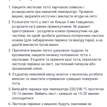
Накрити листкове тісто харчовою плівкою і
розморозити при кімнатній температурі. Промити
вишню, видалити кісточки і викласти ягоди на сито.
Розкатати тісто у лист не більше 5 мм товщиною,
розрізати на 6 рівних прямокутників. Як
варіант
приготування
- розділити кожен прямокутник на дві
частини, на одній зробити декілька поперечних насічок
ножем (для забарвлення пиріжка та виходу пари), а на
другій викласти трохи вишні.
Присипати вишню легко цукровою пудрою та
крохмалем, накрити начинку половиною тіста з
насічками. З’єднати та прижати краї тіста, перекласти
листкові пиріжки на лист,
застелений
папером або
промазаний олією.
З’єднати
у невеликій мисці
жовток з молоком, розбити
вилкою та змастити отриманою сумішшю поверхню
тіста.
Випікайте пиріжки при температурі 220/240 °С протягом
10-15 хвилин. Вийміть лист і залиште на 15-20 хвилин
охолодитися.
Листкові пиріжки з вишнею будуть смачними як