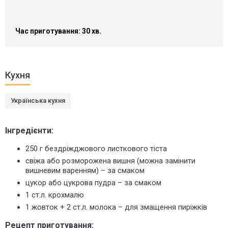
Час приготування: 30 хв.
Кухня
Українська кухня
Інгредієнти:
250 г бездріжджового листкового тіста
свіжа або розморожена вишня (можна замінити
вишневим варенням) – за смаком
цукор або цукрова пудра – за смаком
1 ст.л. крохмалю
1 жовток + 2 ст.л. молока – для змащення пиріжків
Рецепт приготування: