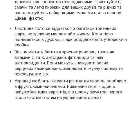
теплими, так і повністю охолодженими. Приготуйте ці
смачні та легкі пиріжки для ваших друзів та рідних та
насолоджуйтесь найкращими смаками цього сезону.
Цікаві факти:
Листкове тісто складається з багатьох тоненьких
шарів, розділених маслом або жиром. Коли тісто
піднімається в духовці, шари розділяються, утворюючи
слойки.
Вишня містить багато корисних речовин, таких як
вітаміни С та К, антоціани, фітонциди та інші
антиоксиданти. Вони можуть знижувати ризик
серцевих захворювань, зміцнювати імунну систему та
покращувати зір.
Українці люблять готувати різні види пирогів, особливо
з фруктовими начинками. Вишневий пиріг - один з
найулюбленіших варіантів, а в цілому фруктові пироги
стали частим гостем на українських столах.