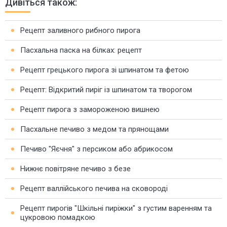
Дивіться також:
Рецепт заливного рибного пирога
Пасхальна паска на білках: рецепт
Рецепт грецького пирога зі шпинатом та фетою
Рецепт: Відкритий пиріг із шпинатом та творогом
Рецепт пирога з замороженою вишнею
Пасхальне печиво з медом та прянощами
Печиво "Яєчня" з персиком або абрикосом
Нижнє повітряне печиво з безе
Рецепт валлійського печива на сковороді
Рецепт пирогів "Шкільні пиріжки" з густим варенням та
цукровою помадкою