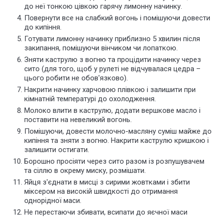
до неї тонкою цівкою гарячу лимонну начинку.
Повернути все на слабкий вогонь і помішуючи довести
до кипіння.
Готувати лимонну начинку приблизно 5 хвилин після
закипання, помішуючи вінчиком чи лопаткою.
Зняти каструлю з вогню та процідити начинку через
сито (для того, щоб у рулеті не відчувалася цедра –
цього робити не обов'язково).
Накрити начинку харчовою плівкою і залишити при
кімнатній температурі до охолодження.
Молоко влити в каструлю, додати вершкове масло і
поставити на невеликий вогонь.
Помішуючи, довести молочно-масляну суміш майже до
кипіння та зняти з вогню. Накрити каструлю кришкою і
залишити остигати.
Борошно просіяти через сито разом із розпушувачем
та сіллю в окрему миску, розмішати.
Яйця з'єднати в мисці з сирими жовтками і збити
міксером на високій швидкості до отримання
однорідної маси.
Не перестаючи збивати, всипати до яєчної маси