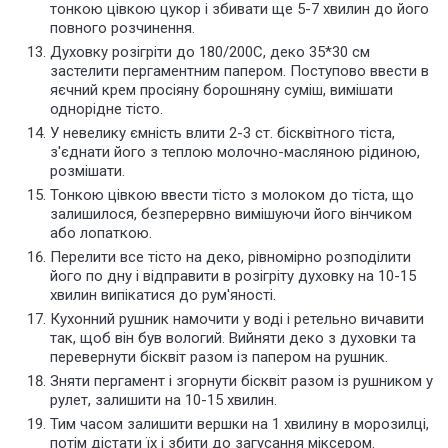
тонкою цівкою цукор і збивати ще 5-7 хвилин до його
повного розчинення.
Духовку розігріти до 180/200С, деко 35*30 см
застелити пергаментним папером. Поступово ввести в
яєчний крем просіяну борошняну суміш, вимішати
однорідне тісто.
У невелику ємність влити 2-3 ст. бісквітного тіста,
з'єднати його з теплою молочно-масляною рідиною,
розмішати.
Тонкою цівкою ввести тісто з молоком до тіста, що
залишилося, безперервно вимішуючи його вінчиком
або лопаткою.
Перелити все тісто на деко, рівномірно розподілити
його по дну і відправити в розігріту духовку на 10-15
хвилин випікатися до рум'яності.
Кухонний рушник намочити у воді і ретельно вичавити
так, щоб він був вологий. Вийняти деко з духовки та
перевернути бісквіт разом із папером на рушник.
Зняти пергамент і згорнути бісквіт разом із рушником у
рулет, залишити на 10-15 хвилин.
Тим часом залишити вершки на 1 хвилину в морозилці,
потім дістати їх і збити до загусання міксером.