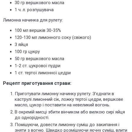
30 гр вершкового масла
1 ч. л. розпушувача
Лимонна начинка для рулету:
100 мл вершків 30-35%
120-130 мл лимонного соку (свіжого)
3 яйця
100 гр цукру
50 гр вершкового масла
1-2 ст. цукрової пудри
1 ст. тертої лимонної цедри
Рецепт приготування страви:
Приготувати лимонну начинку рулету. З'єднати в
каструлі лимонний сік, ложку тертої цедри, вершкове
масло, цукор і поставити на невеликий вогонь.
В окремій мисці збити вінчиком або вилкою сирі яйця
до однорідності.
Помішуючи, довести лимонну суміш до закипання і
зняти з вогню. Швидко розмішуючи яєчну суміш, влити