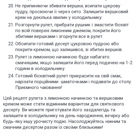
Не припиняючи збивати вершки, всипати цукрову
пудру, просіюючи її через сито. Залишити вершковий
крем на декілька хвилин у холодильнику.
Розгорнути рулет, прибрати рушник і змастити бісквіт
по всій поверхні лимонним джемом, покрити його
збитими вершками і згорнути все в рулет.
Обсипати готовий десерт цукровою пудрою або
покрити кремом, що залишився, зі збитих вершків.
Рулет із лимонною начинкою буде набагато
смачнішим, якщо залишити його перед подачею на 1-2
години в холодильнику.
Готовий бісквітний рулет прикрасити на свій смак,
нарізати порційними шматочками і подавати до столу.
Приємного чаювання!
Цей рецепт рулета з лимонною начинкою та вершковим
кремом може стати відмінним варіантом для святкового
десерту. Ви можете приготувати його заздалегідь та
залишити в холодильнику на день народження, вечірку або
будь-яку іншу урочисту подію. Насолоджуйтесь ніжним та
смачним десертом разом із своїми близькими!