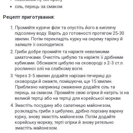
сіль, перець за смаком
Рецепт приготування:
Промийте куряче філе та опустіть його в киплячу
підсолену воду. Варіть до готовності протягом 25-30
хвилин. Потім перекладіть курку на окрему тарілку й
залиште її охолодитися.
Гриби добре промийте та наріжте невеликими
шматочками. Очистіть цибулю та наріжте її дрібними
кубиками. Обсмажте цибулю на сковороді з 2-3 ст.л.
рослинної олії на слабкому вогні.
Через 3-5 хвилин додайте нарізані
печериці
до
сковороди й смажте, помішуючи, ще 15 хвилин.
Приблизно наприкінці смаження додайте сіль та
перець за смаком. Промийте свіжі огірки й натріть їх на
великій тертці або на тертці для корейської моркви.
Змастіть посудину або салатницю майонезом,
розкладіть гриби з цибулею, дрібно порізану варену
курку, знову змастіть майонезом. Потім додайте
корейську моркву, терті огірки й знову ретельно
змастіть майонезом.