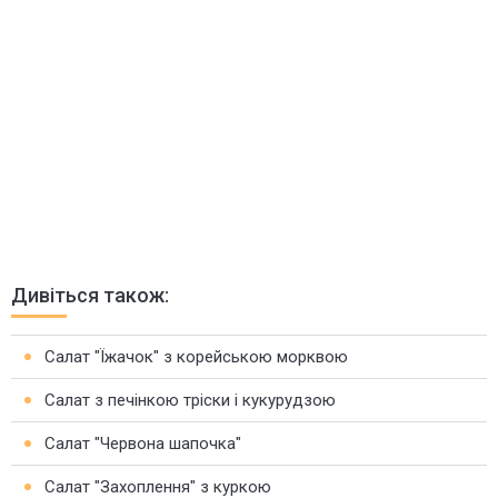
Дивіться також:
Салат "Їжачок" з корейською морквою
Салат з печінкою тріски і кукурудзою
Салат "Червона шапочка"
Салат "Захоплення" з куркою