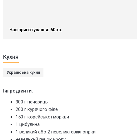
Час приготування: 60 хв.
Кухня
Українська кухня
Інгредієнти:
300 г
печериць
200 г курячого філе
150 г корейської моркви
1 цибулина
1 великий або 2 невеликі свіжі огірки
невеликий пучок кропу