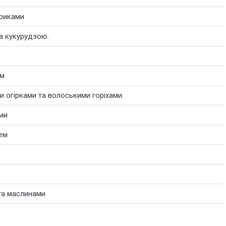
ариками
та кукурудзою.
ом
 огірками та волоськими горіхами
ми
ем
та маслинами