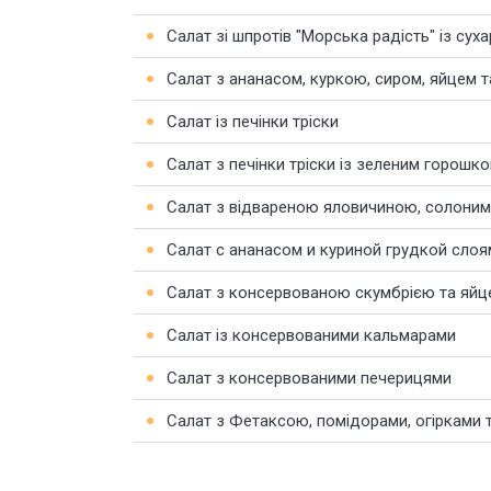
Салат зі шпротів "Морська радість" із сух
Салат з ананасом, куркою, сиром, яйцем 
Салат із печінки тріски
Салат з печінки тріски із зеленим горошк
Салат з відвареною яловичиною, солоними
Салат с ананасом и куриной грудкой слоя
Салат з консервованою скумбрією та яйц
Салат із консервованими кальмарами
Салат з консервованими печерицями
Салат з Фетаксою, помідорами, огірками 