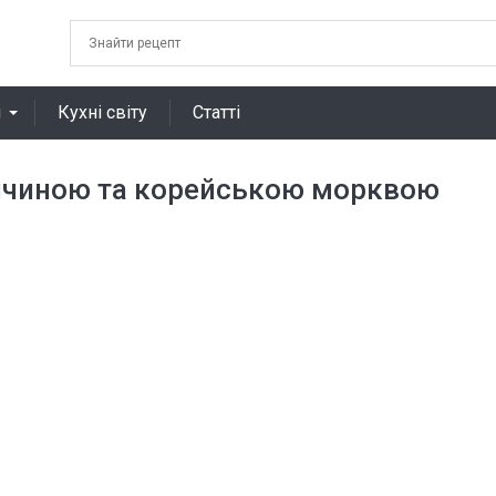
я
Кухні світу
Статті
вичиною та корейською морквою