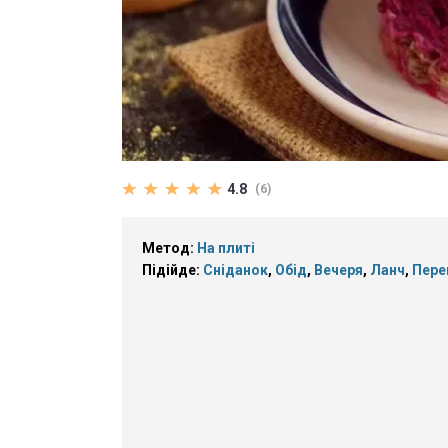
4.8
(6)
Метод:
На плиті
Підійде:
Сніданок
,
Обід
,
Вечеря
,
Ланч
,
Пере