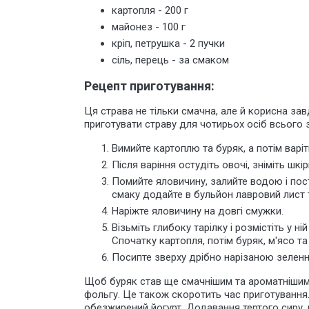
картопля - 200 г
майонез - 100 г
кріп, петрушка - 2 пучки
сіль, перець - за смаком
Рецепт приготування:
Ця страва не тільки смачна, але й корисна за
приготувати страву для чотирьох осіб всього з
Вимийте картоплю та буряк, а потім варіт
Після варіння остудіть овочі, зніміть шкірк
Помийте яловичину, залийте водою і пос
смаку додайте в бульйон лавровий лист 
Наріжте яловичину на довгі смужки.
Візьміть глибоку тарілку і розмістіть у 
Спочатку картопля, потім буряк, м'ясо т
Посипте зверху дрібно нарізаною зелен
Щоб буряк став ще смачнішим та ароматнішим,
фольгу. Це також скоротить час приготування.
обезжирений йогурт. Додавання тертого сиру,