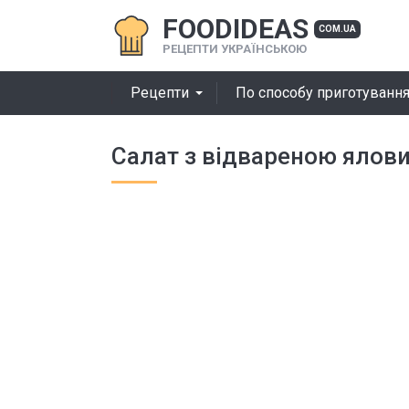
FOODIDEAS
COM.UA
РЕЦЕПТИ УКРАЇНСЬКОЮ
Рецепти
По способу приготуванн
Салат з відвареною яло