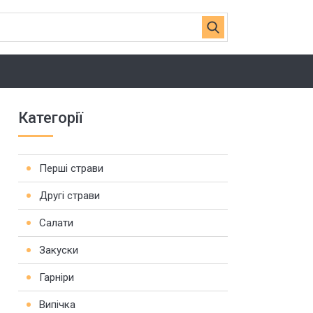
Категорії
Перші страви
Другі страви
Салати
Закуски
Гарніри
Випічка