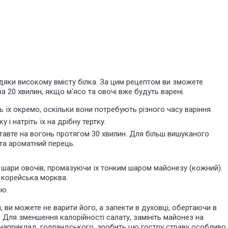
вдяки високому вмісту білка. За цим рецептом ви зможете
а 20 хвилин, якщо м'ясо та овочі вже будуть варені.
ь їх окремо, оскільки вони потребують різного часу варіння.
у і натріть їх на дрібну тертку.
тавте на вогонь протягом 30 хвилин. Для більш вишуканого
та ароматний перець.
ній шари овочів, промазуючи їх тонким шаром майонезу (кожний).
а корейська морква.
ню.
 ви можете не варити його, а
запекти в духовці
, обертаючи в
 Для зменшення калорійності салату, замініть майонез на
 наприклад,
голландського
, зробить цю гостру страву особливо