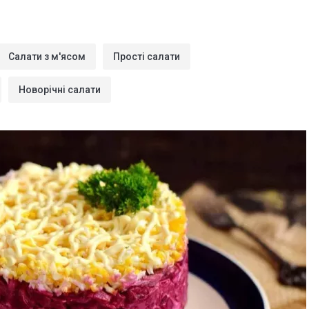
Салати з м'ясом
Прості салати
Новорічні салати