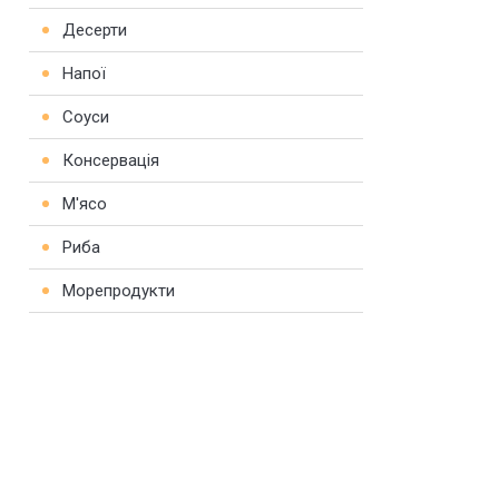
Десерти
Напої
Соуси
Консервація
М'ясо
Риба
Морепродукти