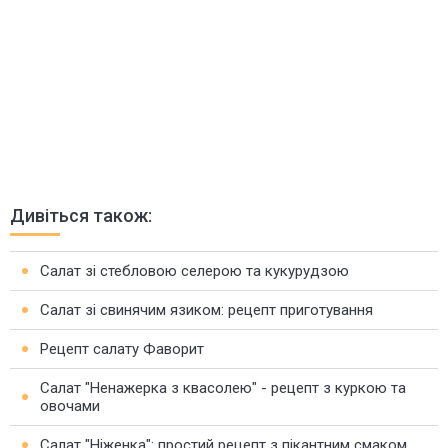
Дивіться також:
Салат зі стебловою селерою та кукурудзою
Салат зі свинячим язиком: рецепт приготування
Рецепт салату Фаворит
Салат "Ненажерка з квасолею" - рецепт з куркою та
овочами
Салат "Ніженка": простий рецепт з пікантним смаком