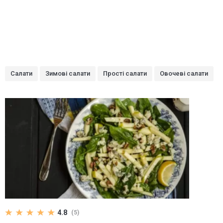
Салати
Зимові салати
Прості салати
Овочеві салати
4.8
(5)