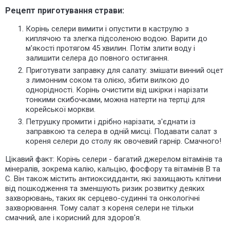
Рецепт приготування страви:
Корінь селери вимити і опустити в каструлю з
киплячою та злегка підсоленою водою. Варити до
м'якості протягом 45 хвилин. Потім злити воду і
залишити селера до повного остигання.
Приготувати заправку для салату: змішати винний оцет
з лимонним соком та олією, збити вилкою до
однорідності. Корінь очистити від шкірки і нарізати
тонкими скибочками, можна натерти на тертці для
корейської моркви.
Петрушку промити і дрібно нарізати, з'єднати із
заправкою та селера в одній мисці. Подавати салат з
кореня селери до столу як овочевий гарнір. Смачного!
Цікавий факт: Корінь селери - багатий джерелом вітамінів та
мінералів, зокрема калію, кальцію, фосфору та вітамінів В та
С. Він також містить антиоксидданти, які захищають клітини
від пошкодження та зменшують ризик розвитку деяких
захворювань, таких як серцево-судинні та онкологічні
захворювання. Тому салат з кореня селери не тільки
смачний, але і корисний для здоров'я.