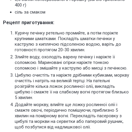
400 г)
сіль за смаком
Рецепт приготування:
Курячу печінку ретельно промийте, а потім поріжте
крупними шматками. Покладіть шматки печінки у
каструлю з киплячою підсоленою водою, варіть до
готовності протягом 20-30 хвилин.
Злийте воду, охолодіть варену печінку і наріжте її
соломкою. Мариновані огірки наріжте тонкою
соломкою і змішайте у каструлю або мисці з печінкою.
Цибулю очистіть та наріжте дрібними кубиками, моркву
очистіть і натріть на великій тертці. На
пательні
розігрійте кілька ложок рослинної олії, викладіть
цибулю і смажте її на слабкому вогні протягом близько
5 хвилин.
Додайте моркву, влийте ще ложку рослинної олії і
смажте овочі, періодично помішуючи, приблизно 5
хвилин на помірному вогні. Перекладіть пасеровку з
цибулі та моркви на серветки або паперовий рушник,
щоб позбутися від надлишкової олії.