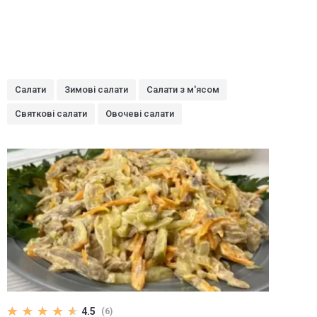
Салати
Зимові салати
Салати з м'ясом
Святкові салати
Овочеві салати
4.5
(6)