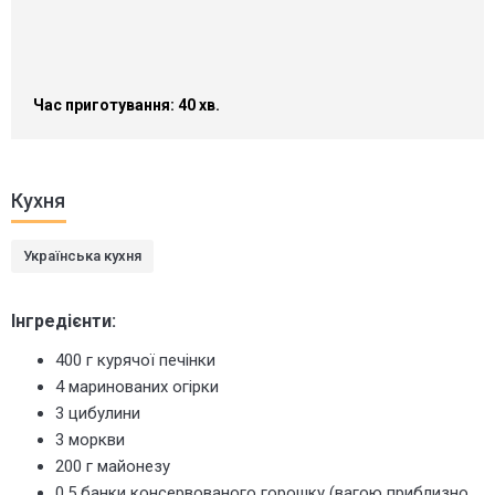
Час приготування: 40 хв.
Кухня
Українська кухня
Інгредієнти:
400 г курячої печінки
4 маринованих огірки
3 цибулини
3 моркви
200 г майонезу
0,5 банки консервованого горошку (вагою приблизно