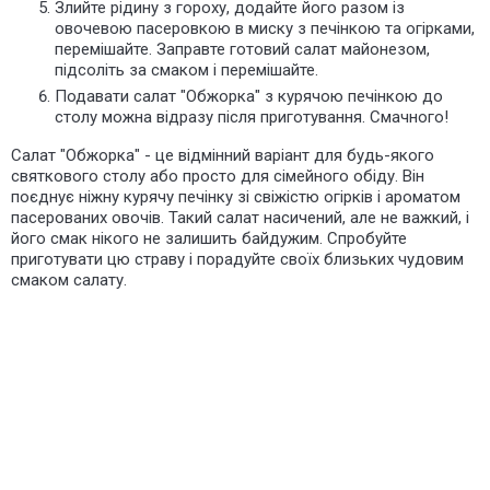
Злийте рідину з гороху, додайте його разом із
овочевою пасеровкою в миску з печінкою та огірками,
перемішайте. Заправте готовий салат майонезом,
підсоліть за смаком і перемішайте.
Подавати салат "Обжорка" з курячою печінкою до
столу можна відразу після приготування. Смачного!
Салат "Обжорка" - це відмінний варіант для будь-якого
святкового столу або просто для сімейного обіду. Він
поєднує ніжну курячу печінку зі свіжістю огірків і ароматом
пасерованих овочів. Такий салат насичений, але не важкий, і
його смак нікого не залишить байдужим. Спробуйте
приготувати цю страву і порадуйте своїх близьких чудовим
смаком салату.