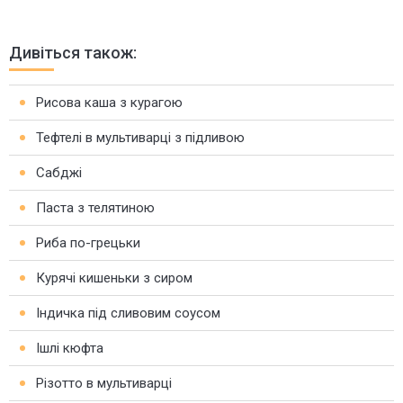
Дивіться також:
Рисова каша з курагою
Тефтелі в мультиварці з підливою
Сабджі
Паста з телятиною
Риба по-грецьки
Курячі кишеньки з сиром
Індичка під сливовим соусом
Ішлі кюфта
Різотто в мультиварці