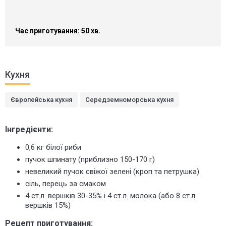
Час приготування: 50 хв.
Кухня
Європейська кухня
Середземноморська кухня
Інгредієнти:
0,6 кг білої риби
пучок шпинату (приблизно 150-170 г)
невеликий пучок свіжої зелені (кроп та петрушка)
сіль, перець за смаком
4 ст.л. вершків 30-35% і 4 ст.л. молока (або 8 ст.л.
вершків 15%)
Рецепт приготування: