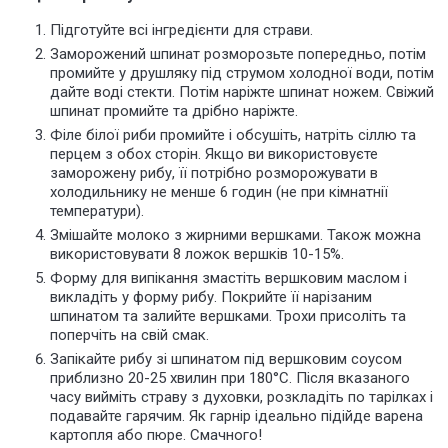
Підготуйте всі інгредієнти для страви.
Заморожений шпинат розморозьте попередньо, потім
промийте у друшляку під струмом холодної води, потім
дайте воді стекти. Потім наріжте шпинат ножем. Свіжий
шпинат промийте та дрібно наріжте.
Філе білої риби промийте і обсушіть, натріть сіллю та
перцем з обох сторін. Якщо ви використовуєте
заморожену рибу, її потрібно розморожувати в
холодильнику не менше 6 годин (
не при кімнатнії
температури
).
Змішайте молоко з жирними вершками. Також можна
використовувати 8 ложок вершків 10-15%.
Форму для випікання змастіть вершковим маслом і
викладіть у форму рибу. Покрийте її нарізаним
шпинатом та залийте вершками.
Трохи присоліть та
поперчіть на свій смак.
Запікайте рибу зі шпинатом під вершковим соусом
приблизно 20-25 хвилин при 180°C. Після вказаного
часу вийміть страву з духовки, розкладіть по тарілках і
подавайте гарячим. Як гарнір ідеально підійде варена
картопля або пюре. Смачного!