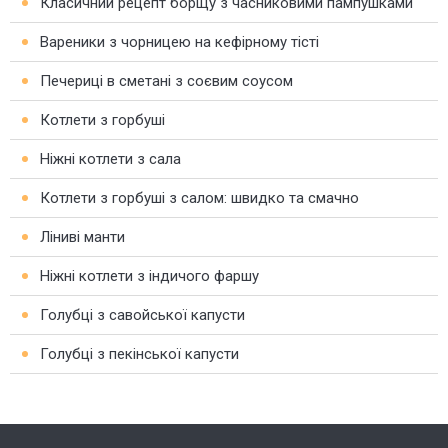
Класичний рецепт борщу з часниковими пампушками
Вареники з чорницею на кефірному тісті
Печериці в сметані з соєвим соусом
Котлети з горбуші
Ніжні котлети з сала
Котлети з горбуші з салом: швидко та смачно
Ліниві манти
Ніжні котлети з індичого фаршу
Голубці з савойської капусти
Голубці з пекінської капусти