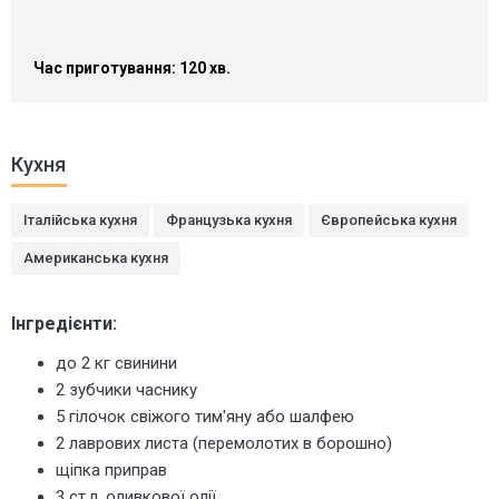
Час приготування: 120 хв.
Кухня
Італійська кухня
Французька кухня
Європейська кухня
Американська кухня
Інгредієнти:
до 2 кг свинини
2 зубчики часнику
5 гілочок свіжого тим'яну або шалфею
2 лаврових листа (перемолотих в борошно)
щіпка приправ
3 ст.л. оливкової олії