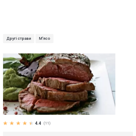
Другі страви
М'ясо
4.4
(11)