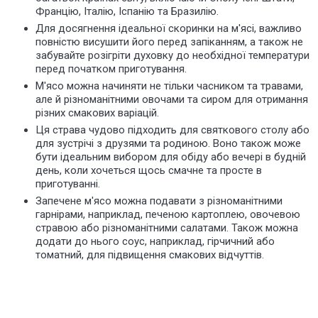
Францію, Італію, Іспанію та Бразилію.
Для досягнення ідеальної скоринки на м'ясі, важливо
повністю висушити його перед запіканням, а також не
забувайте розігріти духовку до необхідної температури
перед початком приготування.
М'ясо можна начиняти не тільки часником та травами,
але й різноманітними овочами та сиром для отримання
різних смакових варіацій.
Ця страва чудово підходить для святкового столу або
для зустрічі з друзями та родиною. Воно також може
бути ідеальним вибором для обіду або вечері в будній
день, коли хочеться щось смачне та просте в
приготуванні.
Запечене м'ясо можна подавати з різноманітними
гарнірами, наприклад, печеною картоплею, овочевою
стравою або різноманітними салатами. Також можна
додати до нього соус, наприклад, гірчичний або
томатний, для підвищення смакових відчуттів.