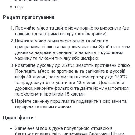
сіль
Рецепт приготування:
Промийте м'ясо та дайте йому повністю висохнути (це
важливо для отримання хрусткої скоринки).
Намажте м'ясо оливковою олією та обсипте
приправами, сіллю та лавровим листом. Зробіть ножем
декілька надрізів в свинині та начиніть її кусочками
часнику та гілками тим'яну або шалфею.
Розігрійте духовку до 250°C, змастіть противень олією.
Покладіть м'ясо на противень та запікайте в духовій
шафі 30 хвилин, потім зменшіть температуру до 180°C
та продовжуйте готувати ще 40 хвилин. Достаньте з
духовки, накрийте фольгою та дайте йому настоятися
та охолонути протягом 15 хвилин.
Наріжте свинину порціями та подавайте з овочами та
гарніром за вашим смаком.
Цікаві факти:
Запечене м'ясо є дуже популярною стравою в
багатьох країнах світу, включаючи Сполучені Штати,