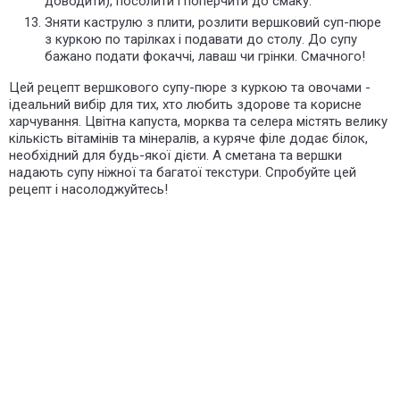
доводити), посолити і поперчити до смаку.
Зняти каструлю з плити, розлити вершковий суп-пюре
з куркою по тарілках і подавати до столу. До супу
бажано подати фокаччі, лаваш чи грінки. Смачного!
Цей рецепт вершкового супу-пюре з куркою та овочами -
ідеальний вибір для тих, хто любить здорове та корисне
харчування. Цвітна капуста, морква та селера містять велику
кількість вітамінів та мінералів, а куряче філе додає білок,
необхідний для будь-якої дієти. А сметана та вершки
надають супу ніжної та багатої текстури. Спробуйте цей
рецепт і насолоджуйтесь!