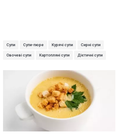
Супи
Супи-пюре
Курячі супи
Сирні супи
Овочеві супи
Картопляні супи
Дієтичні супи