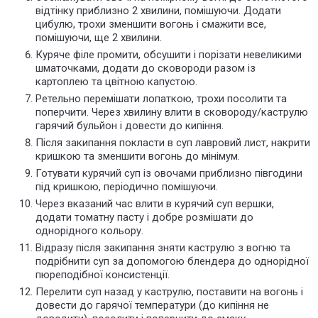
відтінку приблизно 2 хвилини, помішуючи. Додати
цибулю, трохи зменшити вогонь і смажити все,
помішуючи, ще 2 хвилини.
Куряче філе промити, обсушити і порізати невеликими
шматочками, додати до сковороди разом із
картоплею та цвітною капустою.
Ретельно перемішати лопаткою, трохи посолити та
поперчити. Через хвилину влити в сковороду/каструлю
гарячий бульйон і довести до кипіння.
Після закипання покласти в суп лавровий лист, накрити
кришкою та зменшити вогонь до мінімум.
Готувати курячий суп із овочами приблизно півгодини
під кришкою, періодично помішуючи.
Через вказаний час влити в курячий суп вершки,
додати томатну пасту і добре розмішати до
однорідного кольору.
Відразу після закипання зняти каструлю з вогню та
подрібнити суп за допомогою блендера до однорідної
пюреподібної консистенції.
Перелити суп назад у каструлю, поставити на вогонь і
довести до гарячої температури (до кипіння не