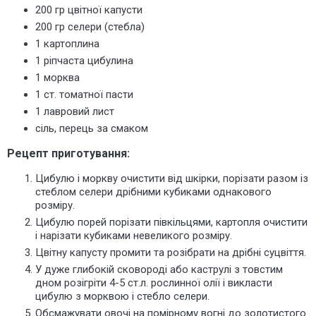
200 гр цвітної капусти
200 гр селери (стебла)
1 картоплина
1 ріпчаста цибулина
1 морква
1 ст. томатної пасти
1 лавровий лист
сіль, перець за смаком
Рецепт приготування:
Цибулю і моркву очистити від шкірки, порізати разом із
стеблом селери дрібними кубиками однакового
розміру.
Цибулю порей порізати півкільцями, картопля очистити
і нарізати кубиками невеликого розміру.
Цвітну капусту промити та розібрати на дрібні суцвіття.
У дуже глибокій сковороді або каструлі з товстим
дном розігріти 4-5 ст.л. рослинної олії і викласти
цибулю з морквою і стебло селери.
Обсмажувати овочі на помірному вогні до золотистого