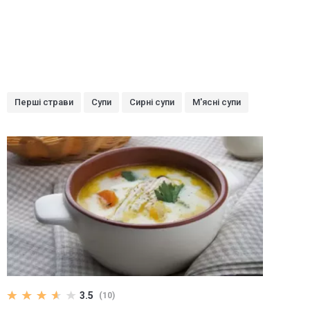
Перші страви
Супи
Сирні супи
М'ясні супи
3.5
(10)