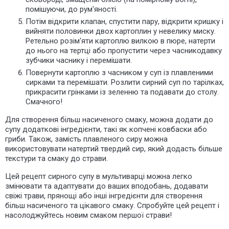
помішуючи, до рум'яності.
Потім відкрити клапан, спустити пару, відкрити кришку і
вийняти половинки двох картоплин у невелику миску.
Ретельно розім'яти картоплю вилкою в пюре, натерти
до нього на тертці або пропустити через часникодавку
зубчики часнику і перемішати.
Повернути картоплю з часником у суп із плавленими
сирками та перемішати. Розлити сирний суп по тарілках,
прикрасити грінками із зеленню та подавати до столу.
Смачного!
Для створення більш насиченого смаку, можна додати до
супу додаткові інгредієнти, такі як копчені ковбаски або
гриби. Також, замість плавленого сиру можна
використовувати натертий твердий сир, який додасть більше
текстури та смаку до страви.
Цей рецепт сирного супу в мультиварці можна легко
змінювати та адаптувати до ваших вподобань, додавати
свіжі трави, прянощі або інші інгредієнти для створення
більш насиченого та цікавого смаку. Спробуйте цей рецепт і
насолоджуйтесь новим смаком першої страви!