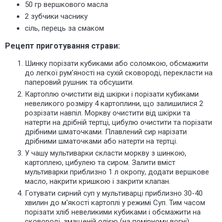
50 гр вершкового масла
2 зубчики часнику
сіль, перець за смаком
Рецепт приготування страви:
Шинку порізати кубиками або соломкою, обсмажити
до легкої рум'яності на сухій сковороді, перекласти на
паперовий рушник та обсушити.
Картоплю очистити від шкірки і порізати кубиками
невеликого розміру 4 картоплини, що залишилися 2
розрізати навпіл. Моркву очистити від шкірки та
натерти на дрібній тертці, цибулю очистити та порізати
дрібними шматочками. Плавлений сир нарізати
дрібними шматочками або натерти на тертці.
У чашу мультиварки скласти моркву з шинкою,
картоплею, цибулею та сиром. Залити вміст
мультиварки приблизно 1 л окропу, додати вершкове
масло, накрити кришкою і закрити клапан.
Готувати сирний суп у мультиварці приблизно 30-40
хвилин до м'якості картоплі у режимі Суп. Тим часом
порізати хліб невеликими кубиками і обсмажити на
сковороді, змащеній олією (на помірному вогні),