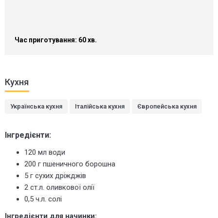
Час приготування: 60 хв.
Кухня
Українська кухня
Італійська кухня
Європейська кухня
Інгредієнти:
120 мл води
200 г пшеничного борошна
5 г сухих дріжджів
2 ст.л. оливкової олії
0,5 ч.л. солі
Інгредієнти для начинки: