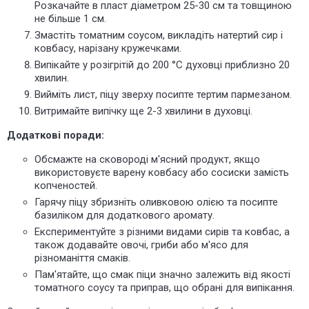
Розкачайте в пласт діаметром 25-30 см та товщиною
не більше 1 см.
Змастіть томатним соусом, викладіть натертий сир і
ковбасу, нарізану кружечками.
Випікайте у розігрітій до 200 °C духовці приблизно 20
хвилин.
Вийміть лист, піцу зверху посипте тертим пармезаном.
Витримайте випічку ще 2-3 хвилини в духовці.
Додаткові поради:
Обсмажте на сковороді м'ясний продукт, якщо
використовуєте варену ковбасу або сосиски замість
копченостей.
Гарячу піцу збризніть оливковою олією та посипте
базиліком для додаткового аромату.
Експериментуйте з різними видами сирів та ковбас, а
також додавайте овочі, гриби або м'ясо для
різноманіття смаків.
Пам'ятайте, що смак піци значно залежить від якості
томатного соусу та приправ, що обрані для випікання.