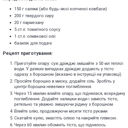
150 г салямі (або будь-якої копченої ковбаси)
200 г твердого сиру
20 г пармезану
5 ст.л. томатного соусу
1 ст.л. оливкової олії
базилік для подачі
Рецепт приготування:
Приготуйте опару: сухі дріжджі змішайте з 50 мл теплої
води. У деяких випадках дріжджі додають у тісто
одразу з борошном (вказано в інструкції на упаковці).
Просійте борошно в миску, додайте сіль. Зробіть у
центрі борошна невелике поглиблення.
Через 15 хвилин влийте опару, що піднялася, всередину
поглиблення.
Додайте залишки води і замісіть тісто,
ретельно та уважно змішуючи рідину з борошном.
Влийте олію, продовжуючи місити тісто руками.
Скатайте кулю, змастіть олією та накрийте плівкою.
Через 60 хвилин
обомніть
тісто, що піднялось.