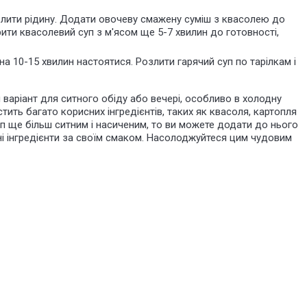
 злити рідину. Додати овочеву смажену суміш з квасолею до
рити квасолевий суп з м'ясом ще 5-7 хвилин до готовності,
 10-15 хвилин настоятися. Розлити гарячий суп по тарілкам і
 варіант для ситного обіду або вечері, особливо в холодну
істить багато корисних інгредієнтів, таких як квасоля, картопля
уп ще більш ситним і насиченим, то ви можете додати до нього
ні інгредієнти за своїм смаком. Насолоджуйтеся цим чудовим