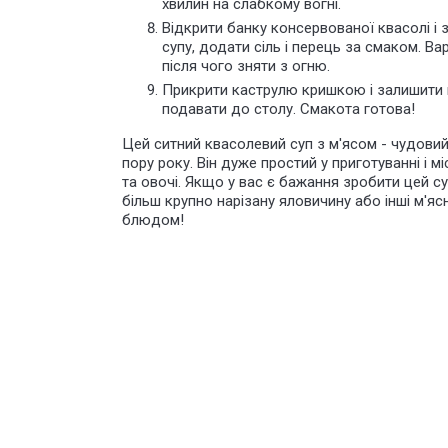
хвилин на слабкому вогні.
Відкрити банку консервованої квасолі і
супу, додати сіль і перець за смаком. Ва
після чого зняти з огню.
Прикрити каструлю кришкою і залишити на
подавати до столу. Смакота готова!
Цей ситний квасолевий суп з м'ясом - чудовий
пору року. Він дуже простий у приготуванні і м
та овочі. Якщо у вас є бажання зробити цей с
більш
крупно нарізану яловичину
або інші м'яс
блюдом!