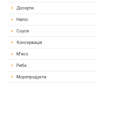
Десерти
Напої
Соуси
Консервація
М'ясо
Риба
Морепродукти