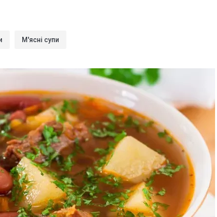
и
М'ясні супи