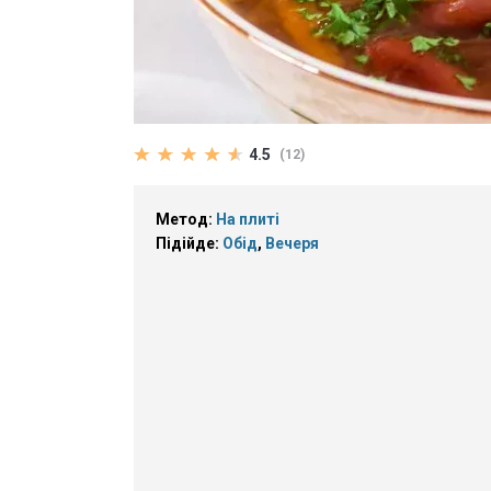
4.5
(12)
Метод:
На плиті
Підійде:
Обід
,
Вечеря