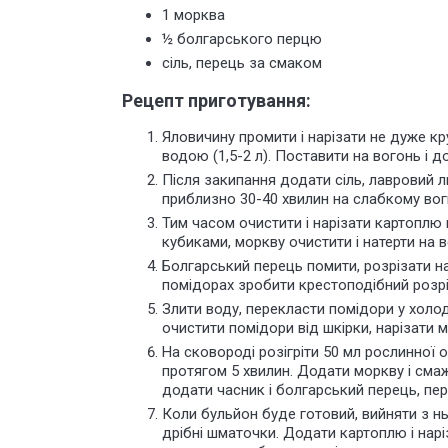
1 морква
½ болгарського перцю
сіль, перець за смаком
Рецепт приготування:
Яловичину промити і нарізати не дуже к
водою (1,5-2 л). Поставити на вогонь і д
Після закипання додати сіль, лавровий 
приблизно 30-40 хвилин на слабкому вогн
Тим часом очистити і нарізати картоплю
кубиками, моркву очистити і натерти на ве
Болгарський перець помити, розрізати на
помідорах зробити крестоподібний розріз
Злити воду, перекласти помідори у холод
очистити помідори від шкірки, нарізати
На сковороді розігріти 50 мл рослинної о
протягом 5 хвилин. Додати моркву і смаж
додати часник і болгарський перець, пер
Коли бульйон буде готовий, вийняти з нь
дрібні шматочки. Додати картоплю і нар