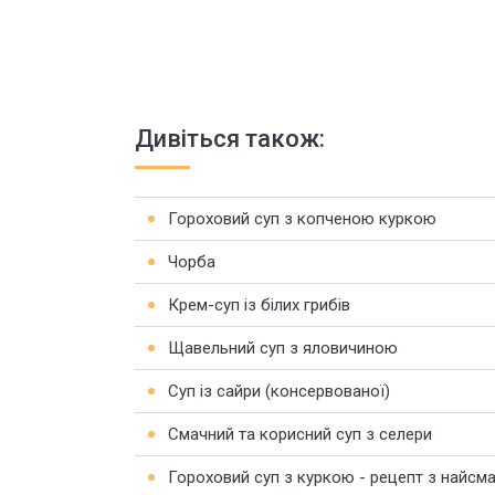
Дивіться також:
Гороховий суп з копченою куркою
Чорба
Крем-суп із білих грибів
Щавельний суп з яловичиною
Суп із сайри (консервованої)
Смачний та корисний суп з селери
Гороховий суп з куркою - рецепт з найсм