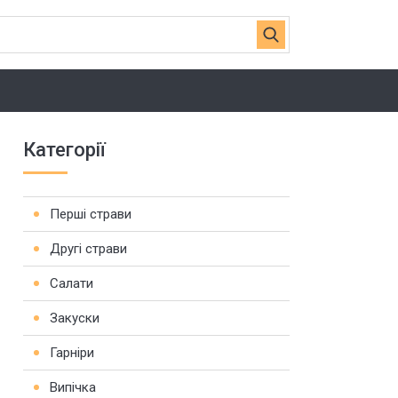
Категорії
Перші страви
Другі страви
Салати
Закуски
Гарніри
Випічка