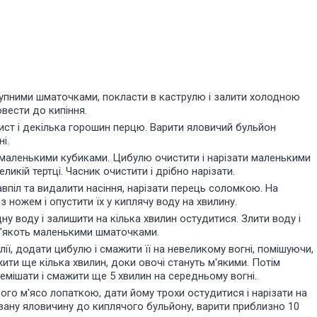
рупними шматочками, покласти в каструлю і залити холодною
овести до кипіння.
лист і декілька горошин перцю. Варити яловичий бульйон
і.
 маленькими кубиками. Цибулю очистити і нарізати маленькими
ликій тертці. Часник очистити і дрібно нарізати.
впіл та видалити насіння, нарізати перець соломкою. На
 ножем і опустити їх у киплячу воду на хвилину.
ну воду і залишити на кілька хвилин остудитися. Злити воду і
 м'якоть маленькими шматочками.
лії, додати цибулю і смажити її на невеликому вогні, помішуючи,
ити ще кілька хвилин, доки овочі стануть м'якими. Потім
емішати і смажити ще 5 хвилин на середньому вогні.
ого м'ясо лопаткою, дати йому трохи остудитися і нарізати на
ізану яловичину до киплячого бульйону, варити приблизно 10