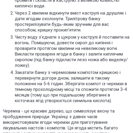
промити і скласти в каструлю з великою кількістю
киплячої води.
Через 2 хвилини відкинути вміст каструлі на друшляк і
дати ягодам охолонути. Трилітрову банку
простерилізувати будь-яким зручним для вас
способом, кришку прокип'ятити.
Чисту воду з'єднати з цукром у каструлі й поставити на
вогонь. Помішуючи, довести сироп до кипіння і
проварити протягом хвилини на невеликому вогні.
Викласти проварені ягоди в банку і залити киплячим
сиропом (під банку підкласти лезо ножа або виделку/
ложку).
Закатати банку з черемховим компотом кришкою і
перевернути догори дном, залишити в такому
положенні на 5-6 годин. Зберігати компот із черемхи в
темному прохолодному місці та спожити протягом 3-4
місяців (тому що при подальшому зберіганні в
кісточках ягід утворюється синильна кислота).
Черемха - це красиве дерево, що символізує весну та
пробудження природи. Українці з давніх часів
використовували ягоди черемхи для приготування
лікувальних настоїв і компотів. Ця ягода містить багато