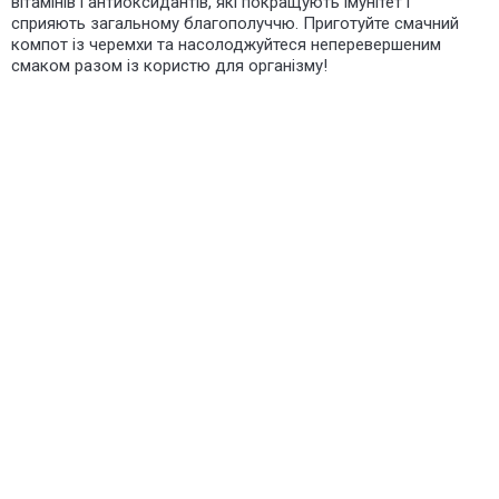
вітамінів і антиоксидантів, які покращують імунітет і
сприяють загальному благополуччю. Приготуйте смачний
компот із черемхи та насолоджуйтеся неперевершеним
смаком разом із користю для організму!