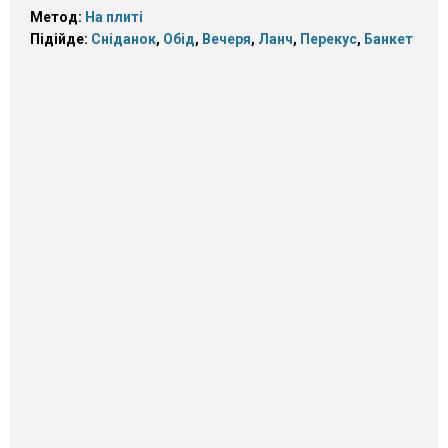
Метод:
На плиті
Підійде:
Сніданок
,
Обід
,
Вечеря
,
Ланч
,
Перекус
,
Банкет