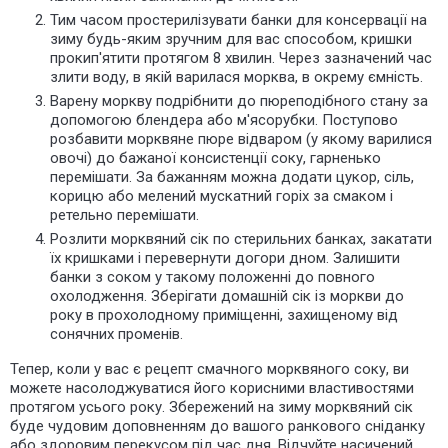
Тим часом простерилізувати банки для консервації на
зиму будь-яким зручним для вас способом, кришки
прокип'ятити протягом 8 хвилин. Через зазначений час
злити воду, в якій варилася морква, в окрему ємність.
Варену моркву подрібнити до пюреподібного стану за
допомогою блендера або м'ясорубки. Поступово
розбавити морквяне пюре відваром (у якому варилися
овочі) до бажаної консистенції соку, гарненько
перемішати. За бажанням можна додати цукор, сіль,
корицю або мелений мускатний горіх за смаком і
ретельно перемішати.
Розлити морквяний сік по стерильних банках, закатати
їх кришками і перевернути догори дном. Залишити
банки з соком у такому положенні до повного
охолодження. Зберігати домашній сік із моркви до
року в прохолодному приміщенні, захищеному від
сонячних променів.
Тепер, коли у вас є рецепт смачного морквяного соку, ви
можете насолоджуватися його корисними властивостями
протягом усього року. Збережений на зиму морквяний сік
буде чудовим доповненням до вашого ранкового сніданку
або здоровим перекусом під час дня. Відчуйте насичений