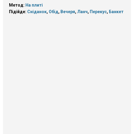
Метод:
На плиті
Підійде:
Сніданок
,
Обід
,
Вечеря
,
Ланч
,
Перекус
,
Банкет