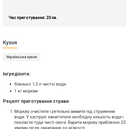
Час приготування: 20 хв.
Кухня
Українська кухня
Інгредієнти:
близько 1,5 л чистої води
1 кг моркви
Рецепт приготування страви:
Моркву очистити і ретельно вимити під струменем
води. У каструлі закип'ятити необхідну кількість води і
покласти туди чисті овочі. Варити моркву приблизно 25
хвилин після закипання до м'якості.